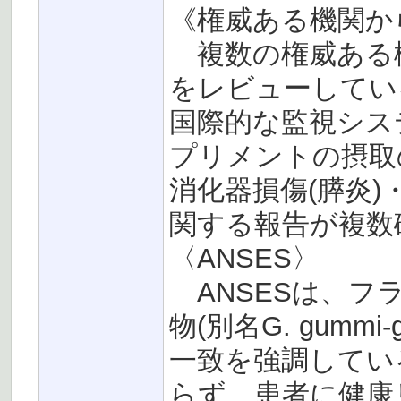
《権威ある機関か
複数の権威ある機関
をレビューしてい
国際的な監視システム
プリメントの摂取
消化器損傷(膵炎)
関する報告が複数
〈ANSES〉
ANSESは、フランス
物(別名G. gummi-g
一致を強調してい
らず、患者に健康