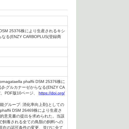
i DSM 25376株により生産されるキシ
らなる(ENZY CARBOPLUS(登録商
lla phaffii DSM 25376株に
れるβ-グルカナーゼからなる(ENZY CA
択、PDF版10ページ、
https://doi.org/
e)(機能グループ: 消化率向上剤)としての
 phaffii DSM 26469株により生産さ
る科学的意見書の提出を求められた。当該
で飼養される全ての鳥類の飼料への
現在の認可条件の変更、並びに全て