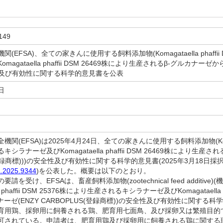
149
(EFSA)、全ての家きんに使用する飼料添加物(Komagataella phaffi
agataella phaffii DSM 26469株により生産されるβ-グルカナーゼか
全性及び有効性に関する科学的意見書を公表
日
(EFSA)は2025年4月24日、全ての家きんに使用する飼料添加物(Komagatae
シラナーゼ及びKomagataella phaffii DSM 26469株により生産さ
(登録商標)))の安全性及び有効性に関する科学的意見書(2025年3月18日採
a.2025.9344
)を公表した。概要は以下のとおり。
を受け、EFSAは、畜産飼料添加物(zootechnical feed additiv
lla phaffii DSM 25376株により生産されるキシラナーゼ及びKomagataella
ナーゼ(ENZY CARBOPLUS(登録商標))の安全性及び有効性に関す
育用鶏、採卵用に飼養される鶏、肥育用七面鳥、及び採卵又は繁殖目的
可されている。申請者は、肥育用鶏及び採卵用に飼養される鶏に関する