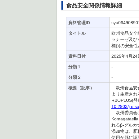
食品安全関係情報詳細
資料管理ID
syu06490890
タイトル
欧州食品安全機関
ラナーゼ及びKom
標)))の安
資料日付
2025年4月24
分類１
-
分類２
-
概要（記事）
欧州食品安全機関
より生産されるキ
RBOPLUS
10.2903/j.efs
欧州委員会の要請
Komagatae
れるβ-グルカ
添加物は、肥
使用が既に認