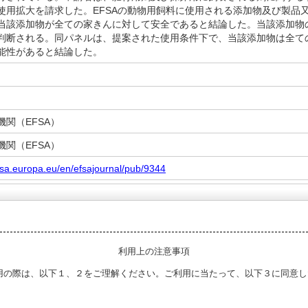
使用拡大を請求した。EFSAの動物用飼料に使用される添加物及び製品又は
、当該添加物が全ての家きんに対して安全であると結論した。当該添加物
判断される。同パネルは、提案された使用条件下で、当該添加物は全て
能性があると結論した。
関（EFSA）
関（EFSA）
fsa.europa.eu/en/efsajournal/pub/9344
利用上の注意事項
用の際は、以下１、２をご理解ください。ご利用に当たって、以下３に同意し