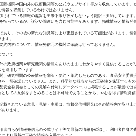
る国際機関や国内外の政府機関等の公式ウェブサイト等から収集しています。
の情報を収集しているわけではありません。
提供されている情報の趣旨を出来る限り改変しないよう翻訳・要約しています
意を払っているが、誤訳や間違いを含む可能性があります。掲載情報と情報発
のであり、その後の新たな知見等により更新されている可能性があります。情報
ります。
び要約内容について、情報発信元の機関に確認は行っておりません。
について
海外の政府機関や研究機関の情報をありのままにわかりやすく提供することが
スを運用しています。
機関、研究機関の公表情報を翻訳・要約・集約したものであり、食品安全委員
偽を一切確認していません。また、科学的な観点からの正確性を保証するもの
食品安全委員会としての見解を付与しデータベースに掲載することが最善では
会としての見解をまとめることは不可能であることから、やむを得ず情報発信
に記載されている意見・見解・主張は、情報発信機関又はその情報内で取り上
があります。
利用者自らが情報発信元の公式サイト等で最新の情報を確認し、利用者自身の
どにより最新の正確な情報を入手すること。