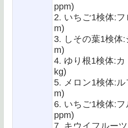
ppm)
2. いちご1検体:フロ
m)
3. しその葉1検体:ジ
m)
4. ゆり根1検体:カド
kg)
5. メロン1検体:ルフ
m)
6. いちご1検体:フ
ppm)
7. キウイフルーツ