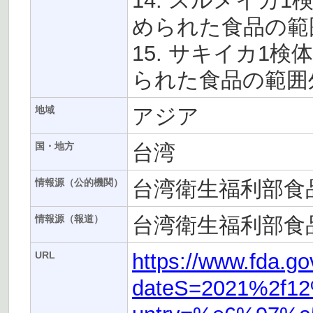
14. スルメイカ1検
められた食品の範
15. サキイカ1検
られた食品の範囲
アジア
地域
台湾
国・地方
台湾衛生福利部食
情報源（公的機関）
台湾衛生福利部食
情報源（報道）
https://www.fda.g
URL
dateS=2021%2f1