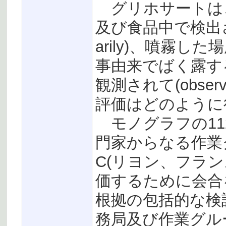
グリホサートは
及び食品中で検出さ
arily)、噴霧
事由来でばく露す
観測されて(obser
評価はどのように
モノグラフの11
門家からなる作業グ
C(リヨン、フラ
価するために会合
根拠の包括的な検
務局及び作業グル