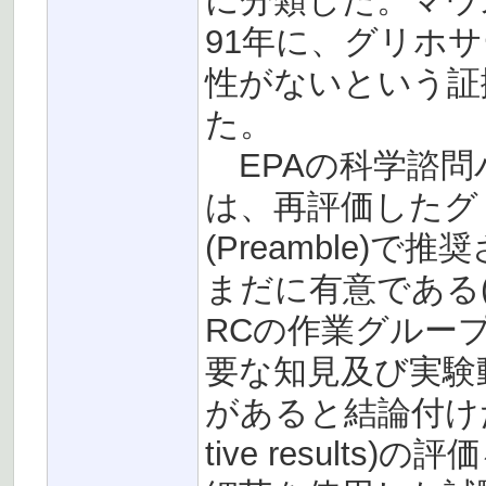
に分類した。マウ
91年に、グリホ
性がないという証
た。
EPAの科学諮問パネル(S
は、再評価したグ
(Preamble)
まだに有意である(sti
RCの作業グルー
要な知見及び実験
があると結論付けた
tive resul