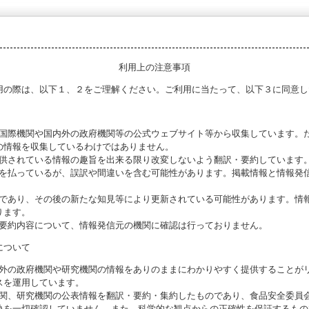
利用上の注意事項
用の際は、以下１、２をご理解ください。ご利用に当たって、以下３に同意し
る国際機関や国内外の政府機関等の公式ウェブサイト等から収集しています。
の情報を収集しているわけではありません。
提供されている情報の趣旨を出来る限り改変しないよう翻訳・要約しています
意を払っているが、誤訳や間違いを含む可能性があります。掲載情報と情報発
のであり、その後の新たな知見等により更新されている可能性があります。情報
ります。
び要約内容について、情報発信元の機関に確認は行っておりません。
について
海外の政府機関や研究機関の情報をありのままにわかりやすく提供することが
スを運用しています。
機関、研究機関の公表情報を翻訳・要約・集約したものであり、食品安全委員
偽を一切確認していません。また、科学的な観点からの正確性を保証するもの