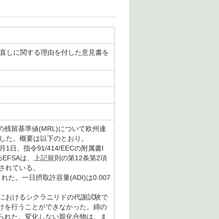
見直しに関する理由を付した意見書を
存の残留基準値(MRL)について欧州連
公表した。概要は以下のとおり。
月1日、指令91/414/EECの附属書I
FSAは、上記規則の第12条第2項
されている。
た。一日摂取許容量(ADI)は0.007
綿におけるシクラニリドの代謝試験で
けを行うことができなかった。綿の
られた。変化しない親化合物は、ま