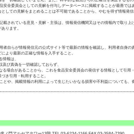
食品安全委員会としての見解を付与しデータベースに掲載することが最善では
会としての見解をまとめることは不可能であることから、やむを得ず情報発信
に記載されている意見・見解・主張は、情報発信機関又はその情報内で取り上
があります。
利用者自らが情報発信元の公式サイト等で最新の情報を確認し、利用者自身の
どにより最新の正確な情報を入手すること。
いる情報は、
誤及び真偽を一切確認しておらず、
る場合があることから、これを食品安全委員会の発信する情報として引用・
基づき引用・転用すること。
ることや、掲載情報の利用によって生じたいかなる損害や不利益についても、
門アルセアタワー13階 TEL 03-6234-1166 FAX 03-3584-7390