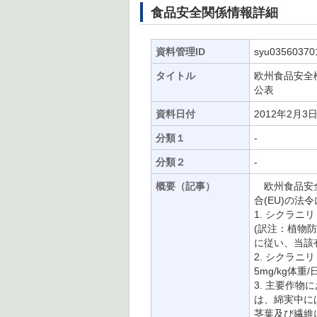
食品安全関係情報詳細
資料管理ID
syu03560370
タイトル
欧州食品安全
公表
資料日付
2012年2月3
分類１
-
分類２
-
概要（記事）
欧州食品安全機
合(EU)の法
1. シクラニリ
(訳注：植物
に従い、当該
2. シクラニ
5mg/kg体重
3. 主要作
は、綿実中に
茎葉及び繊維