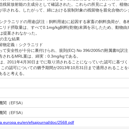
総残留放射能の主成分として確認された。これらの所見によって、植物
が示される。したがって、綿における規制対象の残留物を親化合物のシ
れたシクラニリドの用途(訳注：飼料用途)に起因する家畜の飼料負荷が、
ニリド摂取量は、すべて0.1mg/kg飼料(乾物)未満を示したため、動
Lは提案されなかった。
直しの主な結果
留物定義：シクラニリド
安全性が十分に裏付けられ、規則(EC) No 396/2005の附属書II(
されるMRL案は、綿実：0.3mg/kgである。
勧告は、2011年4月30日までに取り消されることになっていた認可に基
、この認可についての猶予期間が2013年10月31日まで適用されること
あると考える。
関（EFSA）
関（EFSA）
sa.europa.eu/en/efsajournal/doc/2568.pdf