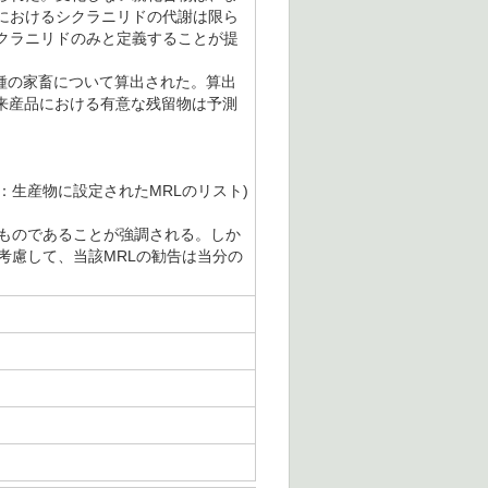
におけるシクラニリドの代謝は限ら
クラニリドのみと定義することが提
各種の家畜について算出された。算出
物由来産品における有意な残留物は予測
訳注：生産物に設定されたMRLのリスト)
づくものであることが強調される。しか
を考慮して、当該MRLの勧告は当分の