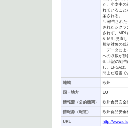
た、小麦中の
れていること
案される。
4. 報告さ
されたシクラ
されず、MR
5. MRL見
規制対象の残
データによって
への収載が勧告
6. 上記の
し、EFSAは
間まだ適当で
地域
欧州
国・地方
EU
情報源（公的機関）
欧州食品安全機
情報源（報道）
欧州食品安全機
URL
http://www.ef