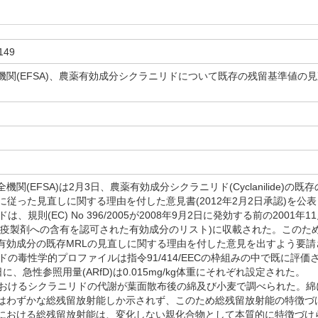
149
機関(EFSA)、農薬有効成分シクラニリドについて既存の残留基準値の
日
関(EFSA)は2月3日、農薬有効成分シクラニリド(Cyclanilide)の既
令に従った見直しに関する理由を付した意見書(2012年2月2日承認)を
ドは、規則(EC) No 396/2005が2008年9月2日に発効する前の2001年11
防疫製剤への含有を認可された有効成分のリスト)に収載された。このためE
有効成分の既存MRLの見直しに関する理由を付した意見を出すよう要請
リドの毒性学的プロファイルは指令91/414/EECの枠組みの中で既に評価され
/日に、急性参照用量(ARfD)は0.015mg/kg体重にそれぞれ設定された。
物におけるシクラニリドの代謝が葉面散布後の綿及び小麦で調べられた。
はわずかな総残留放射能しか示されず、このため総残留放射能の特徴づ
における総残留放射能は、変化しない親化合物として本質的に特徴づけ