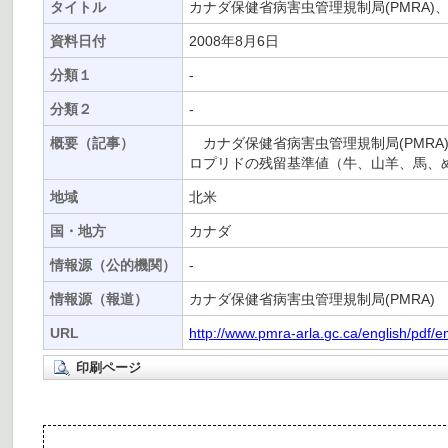
タイトル
カナダ保健省病害虫管理規制局(PMRA
資料日付
2008年8月6日
分類１
-
分類２
-
概要（記事）
カナダ保健省病害虫管理規制局(PMRA
ロプリドの残留基準値（牛、山羊、馬、めん
地域
北米
国・地方
カナダ
情報源（公的機関）
-
情報源（報道）
カナダ保健省病害虫管理規制局(PMRA)
URL
http://www.pmra-arla.gc.ca/english/pdf/
印刷ページ