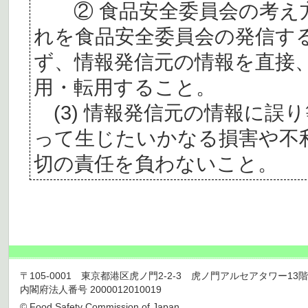
② 食品安全委員会の考え
れを食品安全委員会の発信す
ず、情報発信元の情報を直接
用・転用すること。
(3) 情報発信元の情報に誤
って生じたいかなる損害や不
切の責任を負わないこと。
〒105-0001 東京都港区虎ノ門2-2-3 虎ノ門アルセアタワー13階 TEL 03
内閣府法人番号 2000012010019
© Food Safety Commission of Japan