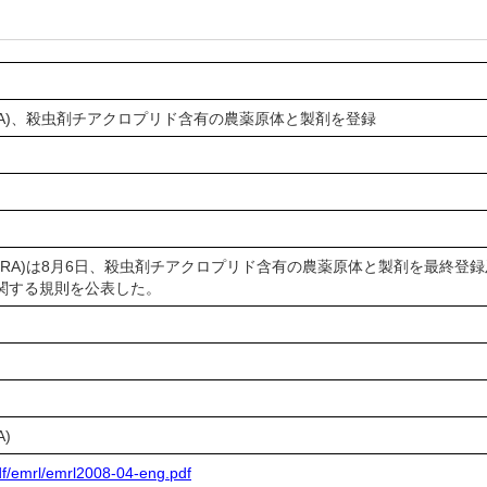
RA)、殺虫剤チアクロプリド含有の農薬原体と製剤を登録
RA)は8月6日、殺虫剤チアクロプリド含有の農薬原体と製剤を最終登
）に関する規則を公表した。
)
df/emrl/emrl2008-04-eng.pdf