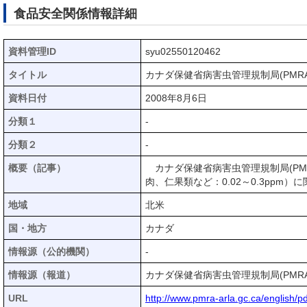
食品安全関係情報詳細
資料管理ID
syu02550120462
タイトル
カナダ保健省病害虫管理規制局(PM
資料日付
2008年8月6日
分類１
-
分類２
-
概要（記事）
カナダ保健省病害虫管理規制局(PM
肉、仁果類など：0.02～0.3ppm
地域
北米
国・地方
カナダ
情報源（公的機関）
-
情報源（報道）
カナダ保健省病害虫管理規制局(PMRA
URL
http://www.pmra-arla.gc.ca/english/p