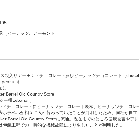
105
示（ピーナッツ、アーモンド）
日
ンス袋入りアーモンドチョコレート及びピーナッツチョコレート（chocolate-covere
d peanuts)
なし
r Barrel Old Country Store
ネシー州Lebanon）
ーモンドチョコレートにピーナッツチョコレート表示、ピーナッツチョコ
表示ラベルが相互に入れ替わっていたことが判明したため、同社が自主
cker Barrel Old Country Storeに流通。現在までのところ健
は包装工程での一時的な機械故障により生じたことが判明した。