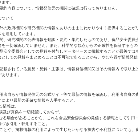
ります。
び要約内容について、情報発信元の機関に確認は行っておりません。
について
海外の政府機関や研究機関の情報をありのままにわかりやすく提供することが
スを運用しています。
機関、研究機関の公表情報を翻訳・要約・集約したものであり、食品安全委員
偽を一切確認していません。また、科学的な観点からの正確性を保証するもの
食品安全委員会としての見解を付与しデータベースに掲載することが最善では
会としての見解をまとめることは不可能であることから、やむを得ず情報発信
に記載されている意見・見解・主張は、情報発信機関又はその情報内で取り上
があります。
利用者自らが情報発信元の公式サイト等で最新の情報を確認し、利用者自身の
どにより最新の正確な情報を入手すること。
いる情報は、
誤及び真偽を一切確認しておらず、
る場合があることから、これを食品安全委員会の発信する情報として引用・
基づき引用・転用すること。
ることや、掲載情報の利用によって生じたいかなる損害や不利益についても、