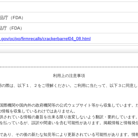
品庁（FDA）
品庁（FDA）
a.gov/oc/po/firmrecalls/crackerbarrel04_08.html
利用上の注意事項
用の際は、以下１、２をご理解ください。ご利用に当たって、以下３に同意し
る国際機関や国内外の政府機関等の公式ウェブサイト等から収集しています。
の情報を収集しているわけではありません。
提供されている情報の趣旨を出来る限り改変しないよう翻訳・要約しています
意を払っているが、誤訳や間違いを含む可能性があります。掲載情報と情報発
のであり、その後の新たな知見等により更新されている可能性があります。情報