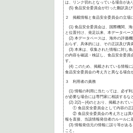
は、リンク切れとなっている場合があ
(5) 食品安全委員会が行った翻訳及
２ 掲載情報と食品安全委員会の立場
(1) 食品安全委員会は、国際機関、
と位置付け、発足以来、本データベー
(2) 本データベースは、海外の評価
おらず、具体的には、その正誤及び真
(3) 本来は、収集された情報に対し
の内容を確認・検証し、食品安全委員
す。
(4) このため、掲載されている情報
食品安全委員会の考え方と異なる場合
３ 利用者の責務
(1) 情報の利用に当たっては、必ず
が必要な場合には専門家に相談するな
(2) 2(2)～(4)のとおり、掲載されて
① 食品安全委員会として内容の正
② 食品安全委員会の考え方とは異な
報を直接、当該情報発信者のルールに
(3) 情報発信元の情報に誤り等があ
こと。