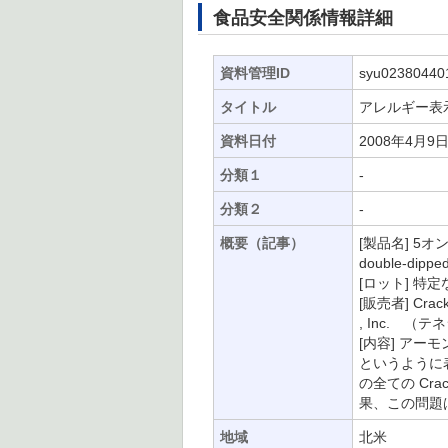
食品安全関係情報詳細
資料管理ID
syu02380440
タイトル
アレルギー表
資料日付
2008年4月9
分類１
-
分類２
-
概要（記事）
[製品名] 5オ
double-dippe
[ロット] 特定
[販売者] Cracke
, Inc. （テ
[内容] ア
というように
の全ての Cra
果、この問題
地域
北米