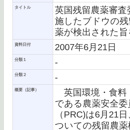
英国残留農薬審査委
タイトル
施したブドウの残
薬が検出された旨
2007年6月21日
資料日付
-
分類１
-
分類２
英国環境・食料・
概要（記事）
である農薬安全委
（PRC)は6月21
ついての残留農薬検