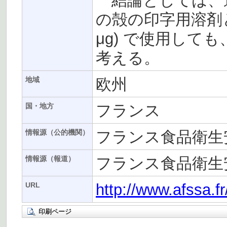
結論としては、
の殻の印字用溶剤と
μg) で使用し
考える。
欧州
地域
フランス
国・地方
フランス食品衛生安
情報源（公的機関）
フランス食品衛生安
情報源（報道）
http://www.afssa.f
URL
印刷ページ