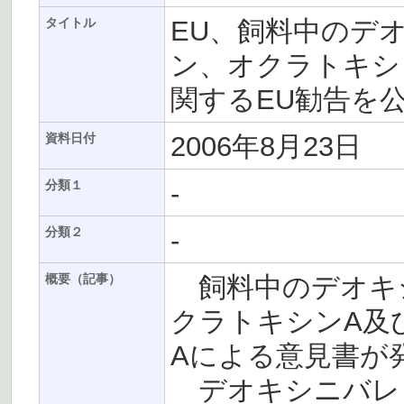
EU、飼料中のデ
タイトル
ン、オクラトキシン
関するEU勧告を
2006年8月23日
資料日付
-
分類１
-
分類２
飼料中のデオキ
概要（記事）
クラトキシンA及
Aによる意見書が
デオキシニバレ