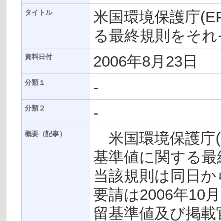
米国環境保護庁(E
タイトル
る最終規則をそれ
2006年8月23日
資料日付
-
分類１
-
分類２
米国環境保護庁(E
概要（記事）
基準値に関する最
当該規則は同日か
要請は2006年1
留基準値及び掲載