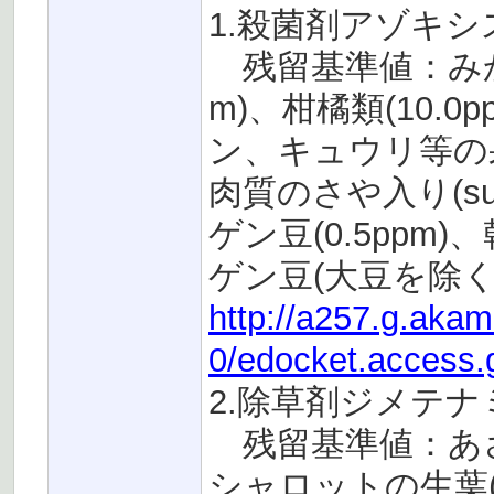
1.殺菌剤アゾキシスト
残留基準値：みかん粕
m)、柑橘類(10.0
ン、キュウリ等の果菜
肉質のさや入り(suc
ゲン豆(0.5pp
ゲン豆(大豆を除く)(
http://a257.g.aka
0/edocket.access.
2.除草剤ジメテナミド(
残留基準値：あさ
シャロットの生葉(い