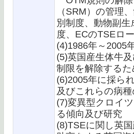
OTM規則の解除
（SRM）の管理
別制度、動物副生
度、ECのTSEロ
(4)1986年～2
(5)英国産生体牛
制限を解除するた
(6)2005年に
及びこれらの病種
(7)変異型クロイ
る傾向及び研究
(8)TSEに関し英