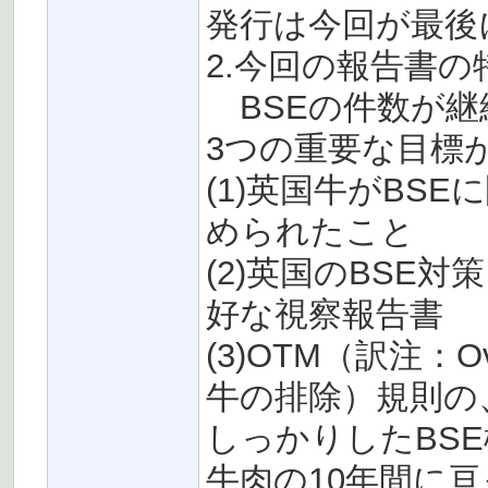
発行は今回が最後
2.今回の報告書の
BSEの件数が継
3つの重要な目標
(1)英国牛がBS
められたこと
(2)英国のBSE対
好な視察報告書
(3)OTM（訳注：Ov
牛の排除）規則の
しっかりしたBS
牛肉の10年間に