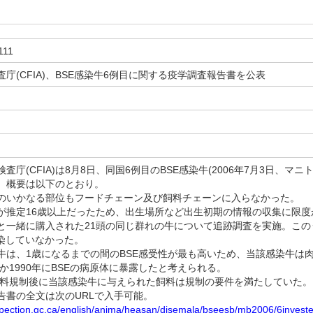
111
庁(CFIA)、BSE感染牛6例目に関する疫学調査報告書を公表
日
庁(CFIA)は8月8日、同国6例目のBSE感染牛(2006年7月3日、マ
。概要は以下のとおり。
のいかなる部位もフードチェーン及び飼料チェーンに入らなかった。
が推定16歳以上だったため、出生場所など出生初期の情報の収集に限度
と一緒に購入された21頭の同じ群れの牛について追跡調査を実施。この
感染していなかった。
牛は、1歳になるまでの間のBSE感受性が最も高いため、当該感染牛は
年か1990年にBSEの病原体に暴露したと考えられる。
の飼料規制後に当該感染牛に与えられた飼料は規制の要件を満たしていた。
書の全文は次のURLで入手可能。
spection.gc.ca/english/anima/heasan/disemala/bseesb/mb2006/6investe