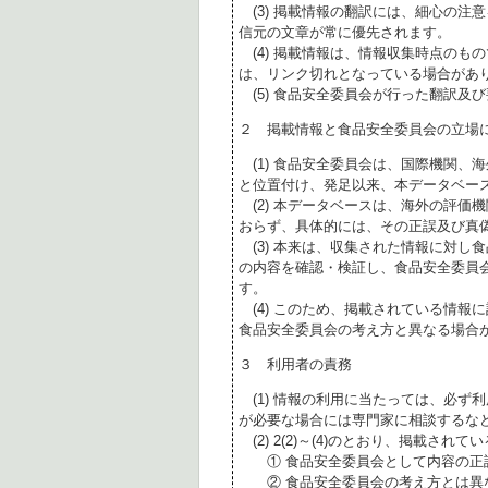
(3) 掲載情報の翻訳には、細心の注
信元の文章が常に優先されます。
(4) 掲載情報は、情報収集時点のも
は、リンク切れとなっている場合があ
(5) 食品安全委員会が行った翻訳及
２ 掲載情報と食品安全委員会の立場
(1) 食品安全委員会は、国際機関、
と位置付け、発足以来、本データベー
(2) 本データベースは、海外の評価
おらず、具体的には、その正誤及び真
(3) 本来は、収集された情報に対し
の内容を確認・検証し、食品安全委員
す。
(4) このため、掲載されている情報
食品安全委員会の考え方と異なる場合
３ 利用者の責務
(1) 情報の利用に当たっては、必ず
が必要な場合には専門家に相談するな
(2) 2(2)～(4)のとおり、掲載されて
① 食品安全委員会として内容の正
② 食品安全委員会の考え方とは異な