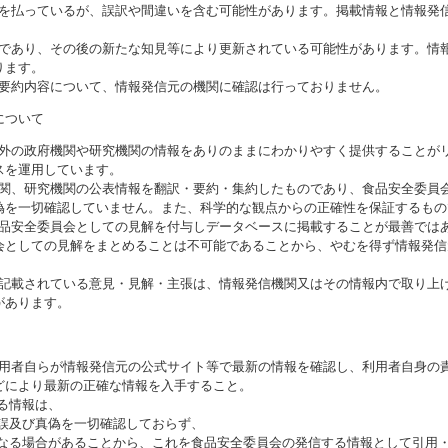
意を払っているが、誤訳や間違いを含む可能性があります。掲載情報と情報発
のであり、その後の新たな知見等により更新されている可能性があります。情報
ります。
び要約内容について、情報発信元の機関に確認は行っておりません。
について
海外の政府機関や研究機関の情報をありのままにわかりやすく提供することが
スを運用しています。
機関、研究機関の公表情報を翻訳・要約・集約したものであり、食品安全委員
偽を一切確認していません。また、科学的な観点からの正確性を保証するもの
食品安全委員会としての見解を付与しデータベースに掲載することが最善では
会としての見解をまとめることは不可能であることから、やむを得ず情報発信
に記載されている意見・見解・主張は、情報発信機関又はその情報内で取り上
があります。
利用者自らが情報発信元の公式サイト等で最新の情報を確認し、利用者自身の
どにより最新の正確な情報を入手すること。
いる情報は、
誤及び真偽を一切確認しておらず、
る場合があることから、これを食品安全委員会の発信する情報として引用・