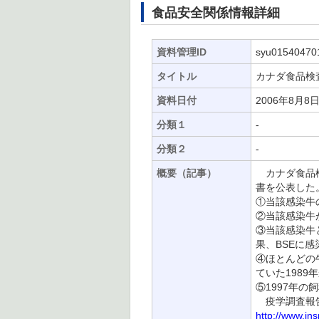
食品安全関係情報詳細
資料管理ID
syu01540470
タイトル
カナダ食品検査
資料日付
2006年8月8
分類１
-
分類２
-
概要（記事）
カナダ食品検査
書を公表した
①当該感染牛
②当該感染牛
③当該感染牛
果、BSEに
④ほとんどの
ていた1989
⑤1997年
疫学調査報告
http://www.in