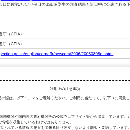
月13日に確認された7例目のBSE感染牛の調査結果も近日中に公表される
庁（CFIA）
庁（CFIA）
spection.gc.ca/english/corpaffr/newcom/2006/20060808e.shtml
利用上の注意事項
用の際は、以下１、２をご理解ください。ご利用に当たって、以下３に同意し
る国際機関や国内外の政府機関等の公式ウェブサイト等から収集しています。
の情報を収集しているわけではありません。
提供されている情報の趣旨を出来る限り改変しないよう翻訳・要約しています