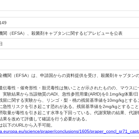
149
機関（EFSA）、殺菌剤キャプタンに関するピアレビューを公表
日
機関（EFSA）は、申請国からの資料提供を受け、殺菌剤キャプタン
伝毒性・催奇形性・胎児毒性は無いことが示されたものの、マウスに
実験結果から当該物質のADI、急性参照用量(ARfD)を0.1mg/kg体重
留に関する実験から、リンゴ・梨・桃の残留基準値を10mg/kgとす
に急性リスクを引き起こす恐れがある。残留基準値を2mg/kgとするこ
摂取量が毒性を引き起こす水準を下回っている。代謝実験の結果、代謝
結果を改めて評価して確認を行う必要がある。
以下のURLから入手可能。
sa.europa.eu/science/praper/conclusions/1605/praper_concl_sr71_cap