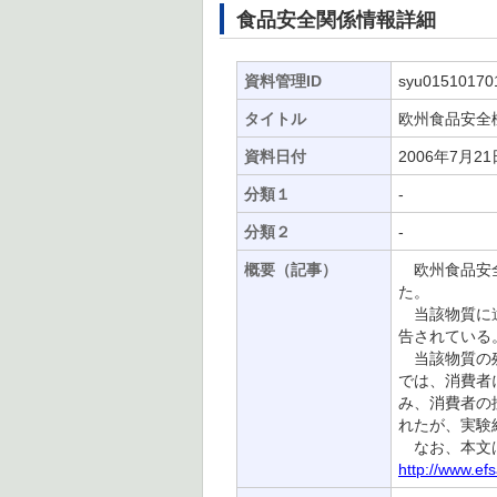
食品安全関係情報詳細
資料管理ID
syu01510170
タイトル
欧州食品安全
資料日付
2006年7月21
分類１
-
分類２
-
概要（記事）
欧州食品安全
た。
当該物質に遺
告されている。
当該物質の残
では、消費者
み、消費者の
れたが、実験
なお、本文は
http://www.ef