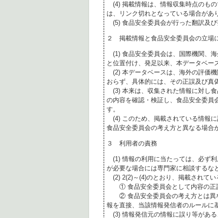
(4) 掲載情報は、情報収集時点のも
は、リンク切れとなっている場合があ
(5) 食品安全委員会が行った翻訳及
２ 掲載情報と食品安全委員会の立場
(1) 食品安全委員会は、国際機関、
と位置付け、発足以来、本データベー
(2) 本データベースは、海外の評価
おらず、具体的には、その正誤及び真
(3) 本来は、収集された情報に対し
の内容を確認・検証し、食品安全委員
す。
(4) このため、掲載されている情報
食品安全委員会の考え方と異なる場合
３ 利用者の責務
(1) 情報の利用に当たっては、必ず
が必要な場合には専門家に相談するな
(2) 2(2)～(4)のとおり、掲載されて
① 食品安全委員会として内容の正
② 食品安全委員会の考え方とは異な
報を直接、当該情報発信者のルールに
(3) 情報発信元の情報に誤り等があ