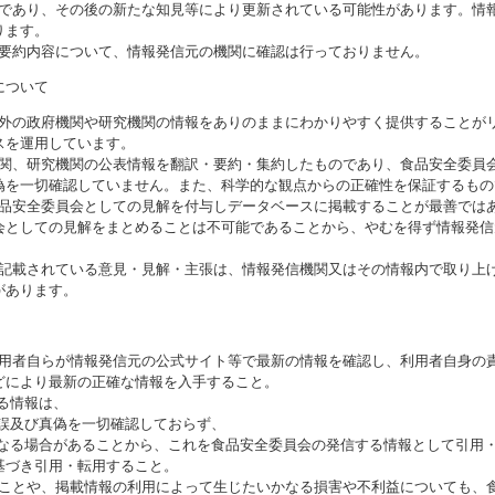
のであり、その後の新たな知見等により更新されている可能性があります。情報
ります。
び要約内容について、情報発信元の機関に確認は行っておりません。
について
海外の政府機関や研究機関の情報をありのままにわかりやすく提供することが
スを運用しています。
機関、研究機関の公表情報を翻訳・要約・集約したものであり、食品安全委員
偽を一切確認していません。また、科学的な観点からの正確性を保証するもの
食品安全委員会としての見解を付与しデータベースに掲載することが最善では
会としての見解をまとめることは不可能であることから、やむを得ず情報発信
に記載されている意見・見解・主張は、情報発信機関又はその情報内で取り上
があります。
利用者自らが情報発信元の公式サイト等で最新の情報を確認し、利用者自身の
どにより最新の正確な情報を入手すること。
いる情報は、
誤及び真偽を一切確認しておらず、
る場合があることから、これを食品安全委員会の発信する情報として引用・
基づき引用・転用すること。
ることや、掲載情報の利用によって生じたいかなる損害や不利益についても、