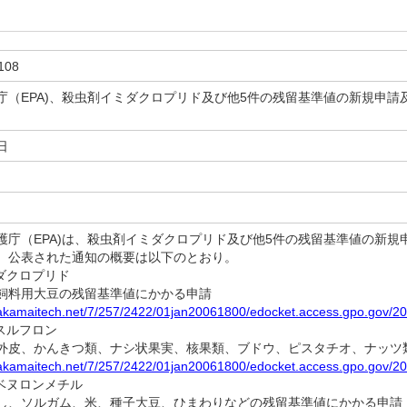
108
庁（EPA)、殺虫剤イミダクロプリド及び他5件の残留基準値の新規申
日
庁（EPA)は、殺虫剤イミダクロプリド及び他5件の残留基準値の新規
。公表された通知の概要は以下のとおり。
ミダクロプリド
料用大豆の残留基準値にかかる申請
.akamaitech.net/7/257/2422/01jan20061800/edocket.access.gpo.gov/20
スルフロン
皮、かんきつ類、ナシ状果実、核果類、ブドウ、ピスタチオ、ナッツ
.akamaitech.net/7/257/2422/01jan20061800/edocket.access.gpo.gov/20
リベヌロンメチル
、ソルガム、米、種子大豆、ひまわりなどの残留基準値にかかる申請