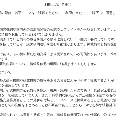
利用上の注意事項
用の際は、以下１、２をご理解ください。ご利用に当たって、以下３に同意し
る国際機関や国内外の政府機関等の公式ウェブサイト等から収集しています。
の情報を収集しているわけではありません。
提供されている情報の趣旨を出来る限り改変しないよう翻訳・要約しています
意を払っているが、誤訳や間違いを含む可能性があります。掲載情報と情報発
のであり、その後の新たな知見等により更新されている可能性があります。情報
ります。
び要約内容について、情報発信元の機関に確認は行っておりません。
について
海外の政府機関や研究機関の情報をありのままにわかりやすく提供することが
スを運用しています。
機関、研究機関の公表情報を翻訳・要約・集約したものであり、食品安全委員
偽を一切確認していません。また、科学的な観点からの正確性を保証するもの
食品安全委員会としての見解を付与しデータベースに掲載することが最善では
会としての見解をまとめることは不可能であることから、やむを得ず情報発信
に記載されている意見・見解・主張は、情報発信機関又はその情報内で取り上