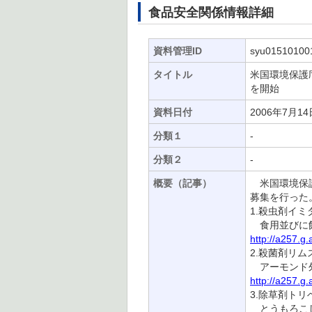
食品安全関係情報詳細
資料管理ID
syu01510100
タイトル
米国環境保護
を開始
資料日付
2006年7月14
分類１
-
分類２
-
概要（記事）
米国環境保護
募集を行った
1.殺虫剤イ
食用並びに飼
http://a257.g
2.殺菌剤リム
アーモンド外
http://a257.g
3.除草剤ト
とうもろこし