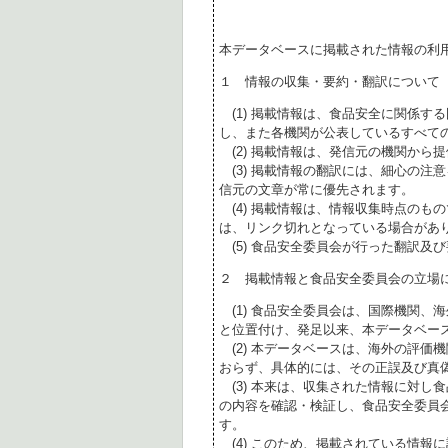
本データベースに掲載された情報の利
１ 情報の収集・要約・翻訳について
(1) 掲載情報は、食品安全に関係す
し、また各機関が公表しているすべて
(2) 掲載情報は、発信元の機関から
(3) 掲載情報の翻訳には、細心の注
信元の文章が常に優先されます。
(4) 掲載情報は、情報収集時点のも
は、リンク切れとなっている場合があ
(5) 食品安全委員会が行った翻訳及
２ 掲載情報と食品安全委員会の立場
(1) 食品安全委員会は、国際機関、
と位置付け、発足以来、本データベー
(2) 本データベースは、海外の評価
おらず、具体的には、その正誤及び真
(3) 本来は、収集された情報に対し
の内容を確認・検証し、食品安全委員
す。
(4) このため、掲載されている情報