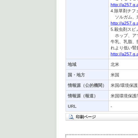
http://a257.g
4.除草剤チ
ソルガム、米
http://a257.g
5.殺虫剤スピ
ホップ、アマ
牛乳、乳脂、
れより低い腎
http://a257.g
地域
北米
国・地方
米国
情報源（公的機関）
米国/環境保護
情報源（報道）
米国環境保護庁
URL
-
印刷ページ