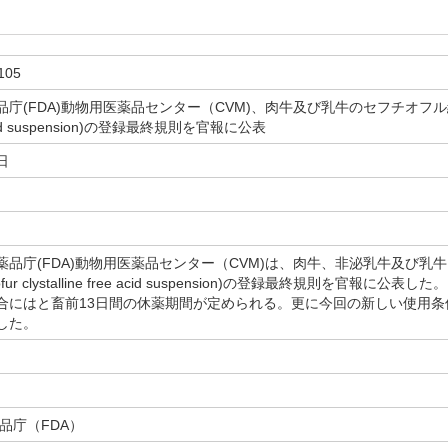
105
庁(FDA)動物用医薬品センター（CVM)、肉牛及び乳牛のセフチオフル結晶性遊離
e acid suspension)の登録最終規則を官報に公表
日
品庁(FDA)動物用医薬品センター（CVM)は、肉牛、非泌乳牛及び乳
ofur clystalline free acid suspension)の登録最終規則を
合にはと畜前13日間の休薬期間が定められる。更に今回の新しい使用
した。
品庁（FDA）