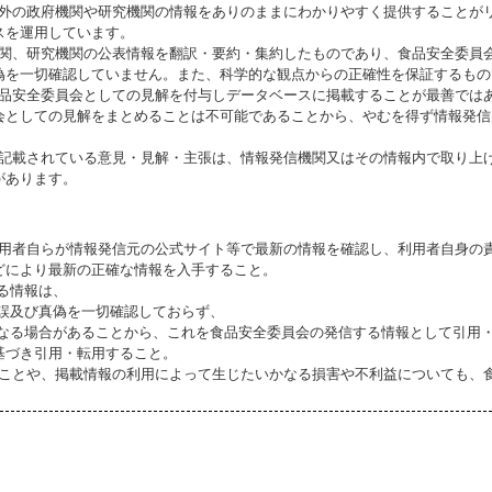
海外の政府機関や研究機関の情報をありのままにわかりやすく提供することが
スを運用しています。
機関、研究機関の公表情報を翻訳・要約・集約したものであり、食品安全委員
偽を一切確認していません。また、科学的な観点からの正確性を保証するもの
食品安全委員会としての見解を付与しデータベースに掲載することが最善では
会としての見解をまとめることは不可能であることから、やむを得ず情報発信
に記載されている意見・見解・主張は、情報発信機関又はその情報内で取り上
があります。
利用者自らが情報発信元の公式サイト等で最新の情報を確認し、利用者自身の
どにより最新の正確な情報を入手すること。
いる情報は、
誤及び真偽を一切確認しておらず、
る場合があることから、これを食品安全委員会の発信する情報として引用・
基づき引用・転用すること。
ることや、掲載情報の利用によって生じたいかなる損害や不利益についても、