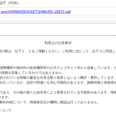
品庁（FDA）
da.gov/OHRMS/DOCKETS/98fr/E6-10972.pdf
利用上の注意事項
用の際は、以下１、２をご理解ください。ご利用に当たって、以下３に同意し
る国際機関や国内外の政府機関等の公式ウェブサイト等から収集しています。
の情報を収集しているわけではありません。
提供されている情報の趣旨を出来る限り改変しないよう翻訳・要約しています
意を払っているが、誤訳や間違いを含む可能性があります。掲載情報と情報発
のであり、その後の新たな知見等により更新されている可能性があります。情報
ります。
び要約内容について、情報発信元の機関に確認は行っておりません。
について