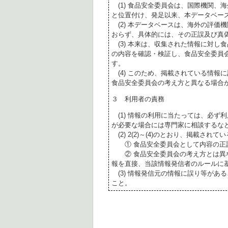
(1) 食品安全委員会は、国際機関、
と位置付け、発足以来、本データベー
(2) 本データベースは、海外の評価
おらず、具体的には、その正誤及び真
(3) 本来は、収集された情報に対し
の内容を確認・検証し、食品安全委員
す。
(4) このため、掲載されている情報
食品安全委員会の考え方と異なる場合
３ 利用者の責務
(1) 情報の利用に当たっては、必ず
が必要な場合には専門家に相談するな
(2) 2(2)～(4)のとおり、掲載されて
① 食品安全委員会として内容の正
② 食品安全委員会の考え方とは異な
報を直接、当該情報発信者のルールに
(3) 情報発信元の情報に誤り等があ
こと。