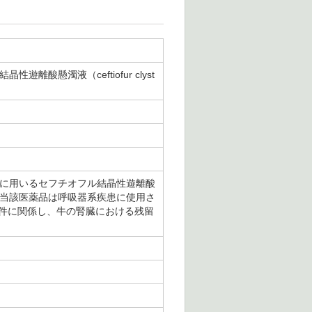
酸懸濁液（ceftiofur clyst
牛に用いるセフチオフル結晶性遊離酸
官報に公表した。当該医薬品は呼吸器系疾患に使用さ
条件に関係し、牛の腎臓における残留