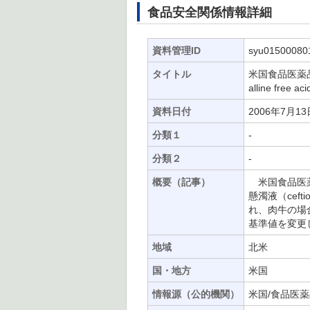
食品安全関係情報詳細
資料管理ID
syu01500080
タイトル
米国食品医薬品
alline fre
資料日付
2006年7月13
分類１
-
分類２
-
概要（記事）
米国食品医薬
懸濁液（cefti
れ、肉牛の場
基準値を変更
地域
北米
国・地方
米国
情報源（公的機関）
米国/食品医薬