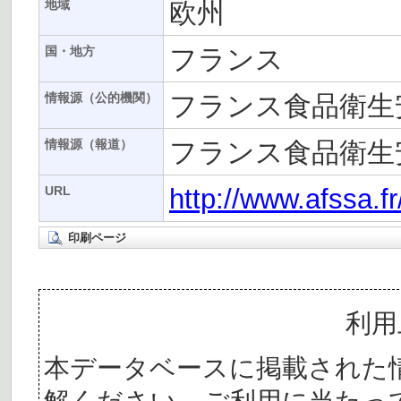
欧州
地域
フランス
国・地方
フランス食品衛生安
情報源（公的機関）
フランス食品衛生安
情報源（報道）
http://www.afssa.f
URL
印刷ページ
利用
本データベースに掲載された
解ください。ご利用に当たっ