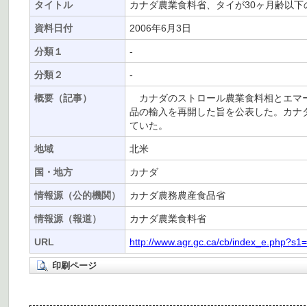
タイトル
カナダ農業食料省、タイが30ヶ月齢以
資料日付
2006年6月3日
分類１
-
分類２
-
概要（記事）
カナダのストロール農業食料相とエマー
品の輸入を再開した旨を公表した。カナダ
ていた。
地域
北米
国・地方
カナダ
情報源（公的機関）
カナダ農務農産食品省
情報源（報道）
カナダ農業食料省
URL
http://www.agr.gc.ca/cb/index_e.php?
印刷ページ