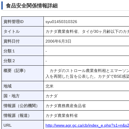
食品安全関係情報詳細
資料管理ID
syu01450310326
タイトル
カナダ農業食料省、タイが30ヶ月齢以下のカ
資料日付
2006年6月3日
分類１
-
分類２
-
概要（記事）
カナダのストロール農業食料相とエマーソン
入を再開した旨を公表した。カナダでBSE感
地域
北米
国・地方
カナダ
情報源（公的機関）
カナダ農務農産食品省
情報源（報道）
カナダ農業食料省
URL
http://www.agr.gc.ca/cb/index_e.php?s1=n