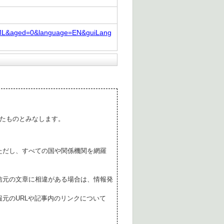
=HTML&aged=0&language=EN&guiLang
たものとみなします。
ただし、すべての国や関係機関を網羅
。
信元の文章に相違がある場合は、情報発
元のURLや記事内のリンクについて