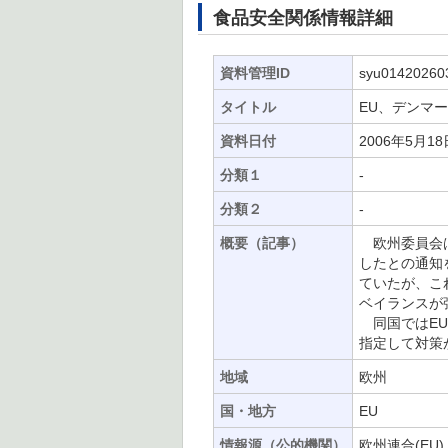
食品安全関係情報詳細
資料管理ID
syu01420260
タイトル
EU、デンマ
資料日付
2006年5月18
分類１
-
分類２
-
概要（記事）
欧州委員会は
したとの通知
ていたが、こ
ベイランスが
同国ではEU
指定して対策
地域
欧州
国・地方
EU
情報源（公的機関）
欧州連合(EU)