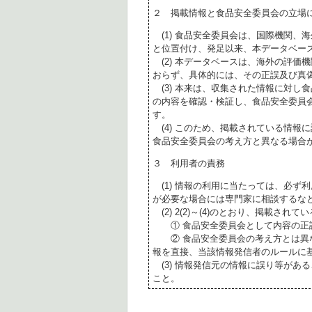
２ 掲載情報と食品安全委員会の立場
(1) 食品安全委員会は、国際機関、
と位置付け、発足以来、本データベー
(2) 本データベースは、海外の評価
おらず、具体的には、その正誤及び真
(3) 本来は、収集された情報に対し
の内容を確認・検証し、食品安全委員
す。
(4) このため、掲載されている情報
食品安全委員会の考え方と異なる場合
３ 利用者の責務
(1) 情報の利用に当たっては、必ず
が必要な場合には専門家に相談するな
(2) 2(2)～(4)のとおり、掲載されて
① 食品安全委員会として内容の正
② 食品安全委員会の考え方とは異な
報を直接、当該情報発信者のルールに
(3) 情報発信元の情報に誤り等があ
こと。