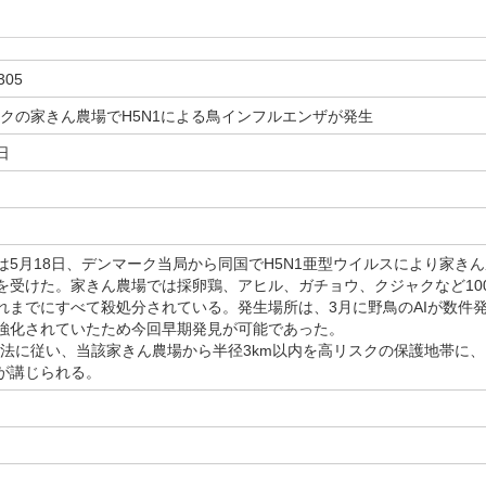
305
ークの家きん農場でH5N1による鳥インフルエンザが発生
日
5月18日、デンマーク当局から同国でH5N1亜型ウイルスにより家きん農
を受けた。家きん農場では採卵鶏、アヒル、ガチョウ、クジャクなど10
れまでにすべて殺処分されている。発生場所は、3月に野鳥のAIが数件
強化されていたため今回早期発見が可能であった。
法に従い、当該家きん農場から半径3km以内を高リスクの保護地帯に、
が講じられる。