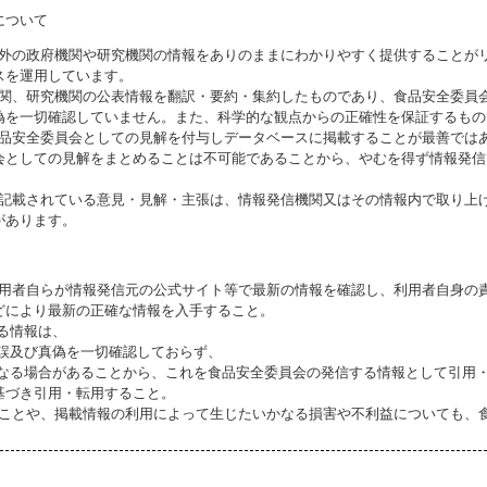
について
海外の政府機関や研究機関の情報をありのままにわかりやすく提供することが
スを運用しています。
機関、研究機関の公表情報を翻訳・要約・集約したものであり、食品安全委員
偽を一切確認していません。また、科学的な観点からの正確性を保証するもの
食品安全委員会としての見解を付与しデータベースに掲載することが最善では
会としての見解をまとめることは不可能であることから、やむを得ず情報発信
に記載されている意見・見解・主張は、情報発信機関又はその情報内で取り上
があります。
利用者自らが情報発信元の公式サイト等で最新の情報を確認し、利用者自身の
どにより最新の正確な情報を入手すること。
いる情報は、
誤及び真偽を一切確認しておらず、
る場合があることから、これを食品安全委員会の発信する情報として引用・
基づき引用・転用すること。
ることや、掲載情報の利用によって生じたいかなる損害や不利益についても、