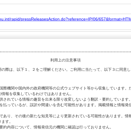
a.eu.int/rapid/pressReleasesAction.do?reference=IP/06/657&format
利用上の注意事項
用の際は、以下１、２をご理解ください。ご利用に当たって、以下３に同意し
る国際機関や国内外の政府機関等の公式ウェブサイト等から収集しています。
の情報を収集しているわけではありません。
提供されている情報の趣旨を出来る限り改変しないよう翻訳・要約しています
意を払っているが、誤訳や間違いを含む可能性があります。掲載情報と情報発
のであり、その後の新たな知見等により更新されている可能性があります。情報
ります。
び要約内容について、情報発信元の機関に確認は行っておりません。