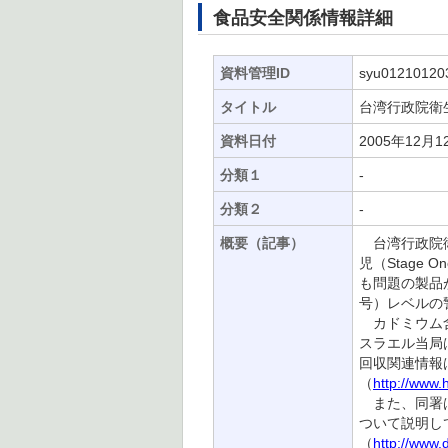
食品安全関係情報詳細
資料管理ID
syu01210120
タイトル
台湾行政院衛
資料日付
2005年12月1
分類１
-
分類２
-
概要（記事）
台湾行政院衛
児（Stag
も問題の製品
号）レベルの
カドミウム含
スラエル当局
回収関連情報は
（
http://www.
また、同署は
ついて説明し
（
http://www