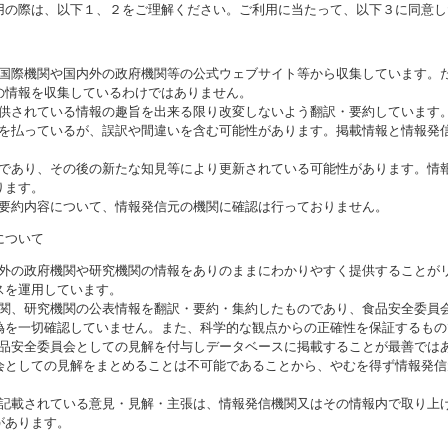
用の際は、以下１、２をご理解ください。ご利用に当たって、以下３に同意し
る国際機関や国内外の政府機関等の公式ウェブサイト等から収集しています。
の情報を収集しているわけではありません。
提供されている情報の趣旨を出来る限り改変しないよう翻訳・要約しています
意を払っているが、誤訳や間違いを含む可能性があります。掲載情報と情報発
のであり、その後の新たな知見等により更新されている可能性があります。情報
ります。
び要約内容について、情報発信元の機関に確認は行っておりません。
について
海外の政府機関や研究機関の情報をありのままにわかりやすく提供することが
スを運用しています。
機関、研究機関の公表情報を翻訳・要約・集約したものであり、食品安全委員
偽を一切確認していません。また、科学的な観点からの正確性を保証するもの
食品安全委員会としての見解を付与しデータベースに掲載することが最善では
会としての見解をまとめることは不可能であることから、やむを得ず情報発信
に記載されている意見・見解・主張は、情報発信機関又はその情報内で取り上
があります。