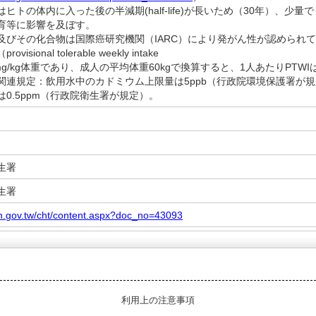
ヒトの体内に入った後の半減期(half-life)が長いため（30年）、
育等に影響を及ぼす。
及びその化合物は国際癌研究機関（IARC）により発がん性が認められ
isional tolerable weekly intake
は7mg/kg体重であり、成人の平均体重60kgで換算すると、1人あたりPTWI
関連規定：飲用水中のカドミウム上限量は5ppb（行政院環境保護署が
0.5ppm（行政院衛生署が規定）。
生署
生署
h.gov.tw/cht/content.aspx?doc_no=43093
利用上の注意事項