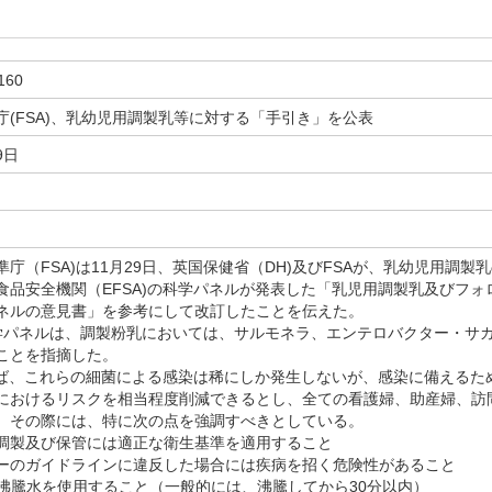
160
庁(FSA)、乳幼児用調製乳等に対する「手引き」を公表
9日
庁（FSA)は11月29日、英国保健省（DH)及びFSAが、乳幼児用調
食品安全機関（EFSA)の科学パネルが発表した「乳児用調製乳及びフ
ネルの意見書」を参考にして改訂したことを伝えた。
学パネルは、調製粉乳においては、サルモネラ、エンテロバクター・サ
ことを指摘した。
ば、これらの細菌による感染は稀にしか発生しないが、感染に備えるた
におけるリスクを相当程度削減できるとし、全ての看護婦、助産婦、訪
、その際には、特に次の点を強調すべきとしている。
調製及び保管には適正な衛生基準を適用すること
ーのガイドラインに違反した場合には疾病を招く危険性があること
の沸騰水を使用すること（一般的には、沸騰してから30分以内）