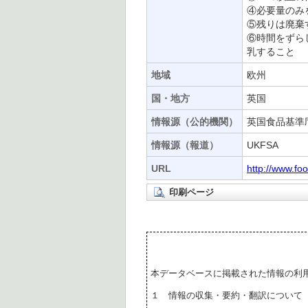
④必要量のみ
⑤残りは廃棄
⑥時間をずら
乳すること
地域
欧州
国・地方
英国
情報源（公的機関）
英国食品基準
情報源（報道）
UKFSA
URL
http://www.fo
印刷ページ
本データベースに掲載された情報の利
１ 情報の収集・要約・翻訳について