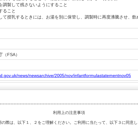
を調製して残さないようにすること
すること
して授乳するときには、お湯を別に保管し、調製時に再度沸騰させ、飲
庁（FSA）
od.gov.uk/news/newsarchive/2005/nov/infantformulastatementnov05
利用上の注意事項
用の際は、以下１、２をご理解ください。ご利用に当たって、以下３に同意し