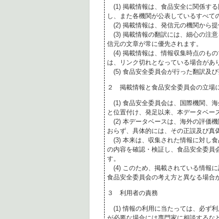
(1) 掲載情報は、食品安全に関係す
し、また各機関が公表しているすべて
(2) 掲載情報は、発信元の機関から
(3) 掲載情報の翻訳には、細心の注
信元の文章が常に優先されます。
(4) 掲載情報は、情報収集時点のも
は、リンク切れとなっている場合があ
(5) 食品安全委員会が行った翻訳及
２ 掲載情報と食品安全委員会の立場
(1) 食品安全委員会は、国際機関、
と位置付け、発足以来、本データベー
(2) 本データベースは、海外の評価
おらず、具体的には、その正誤及び真
(3) 本来は、収集された情報に対し
の内容を確認・検証し、食品安全委員
す。
(4) このため、掲載されている情報
食品安全委員会の考え方と異なる場合
３ 利用者の責務
(1) 情報の利用に当たっては、必ず
が必要な場合には専門家に相談するな