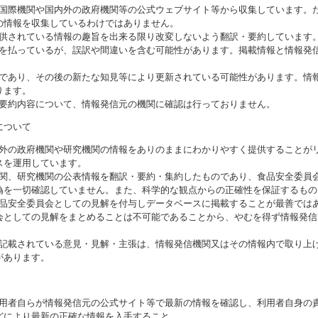
る国際機関や国内外の政府機関等の公式ウェブサイト等から収集しています。
の情報を収集しているわけではありません。
提供されている情報の趣旨を出来る限り改変しないよう翻訳・要約しています
意を払っているが、誤訳や間違いを含む可能性があります。掲載情報と情報発
のであり、その後の新たな知見等により更新されている可能性があります。情報
ります。
び要約内容について、情報発信元の機関に確認は行っておりません。
について
海外の政府機関や研究機関の情報をありのままにわかりやすく提供することが
スを運用しています。
機関、研究機関の公表情報を翻訳・要約・集約したものであり、食品安全委員
偽を一切確認していません。また、科学的な観点からの正確性を保証するもの
食品安全委員会としての見解を付与しデータベースに掲載することが最善では
会としての見解をまとめることは不可能であることから、やむを得ず情報発信
に記載されている意見・見解・主張は、情報発信機関又はその情報内で取り上
があります。
利用者自らが情報発信元の公式サイト等で最新の情報を確認し、利用者自身の
どにより最新の正確な情報を入手すること。