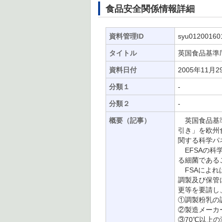
食品安全関係情報詳細
資料管理ID
syu01200160
タイトル
英国食品基準
資料日付
2005年11月2
分類１
-
分類２
-
概要（記事）
英国食品基準
引き」を欧州
関する科学パ
EFSAの科
る細菌である
FSAによれ
調製及び保管
更等を要請し
①調製粉乳の
②製造メーカ
③70℃以上