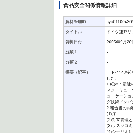
食品安全関係情報詳細
資料管理ID
syu01100430
タイトル
ドイツ連邦リス
資料日付
2005年9月20
分類１
-
分類２
-
概要（記事）
ドイツ連邦リス
した。
1.経緯：最
スクコミュニ
ュニケーショ
グ技術インパ
2.報告書の
(1)序
(2)対立管
(3)リスク
(4)シナリ