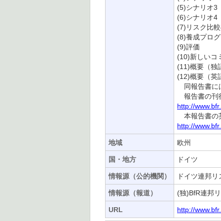
(5)シナリ
(6)シナリオ
(7)リスク比
(8)養成プロ
(9)評価
(10)新しい
(11)概要（独
(12)概要（
同報告書には
報告書の刊行
http://www.bf
本報告書の英語
http://www.bf
地域
欧州
国・地方
ドイツ
情報源（公的機関）
ドイツ連邦リス
情報源（報道）
(独)BfR連
URL
http://www.bf