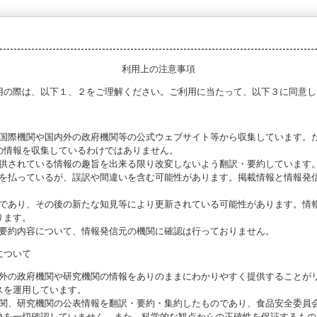
利用上の注意事項
用の際は、以下１、２をご理解ください。ご利用に当たって、以下３に同意し
る国際機関や国内外の政府機関等の公式ウェブサイト等から収集しています。
の情報を収集しているわけではありません。
提供されている情報の趣旨を出来る限り改変しないよう翻訳・要約しています
意を払っているが、誤訳や間違いを含む可能性があります。掲載情報と情報発
のであり、その後の新たな知見等により更新されている可能性があります。情報
ります。
び要約内容について、情報発信元の機関に確認は行っておりません。
について
海外の政府機関や研究機関の情報をありのままにわかりやすく提供することが
スを運用しています。
機関、研究機関の公表情報を翻訳・要約・集約したものであり、食品安全委員
偽を一切確認していません。また、科学的な観点からの正確性を保証するもの