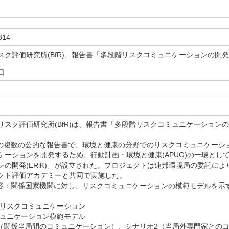
314
ク評価研究所(BfR)、報告書「多段階リスクコミュニケーションの開発(E
日
ク評価研究所(BfR)は、報告書「多段階リスクコミュニケーションの開発(
近の複数の公的な報告書で、環境と健康の分野でのリスクコミュニケーシ
ケーションを開発するため、行動計画・環境と健康(APUG)の一環とし
ンの開発(ERiK)」が設立された。プロジェクトは連邦環境局の委託によ
クト評価アカデミーと共同で実施した。
内容：関係国家機関に対し、リスクコミュニケーションの模範モデルを示
理とリスクコミュニケーション
コミュニケーション模範モデル
オ1（関係当局間のコミュニケーション）、シナリオ2（当局外専門家との