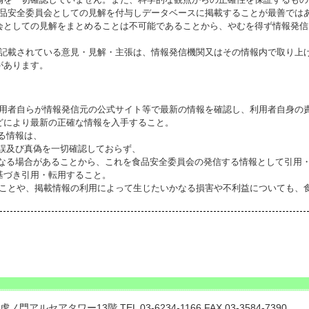
食品安全委員会としての見解を付与しデータベースに掲載することが最善では
会としての見解をまとめることは不可能であることから、やむを得ず情報発信
に記載されている意見・見解・主張は、情報発信機関又はその情報内で取り上
があります。
利用者自らが情報発信元の公式サイト等で最新の情報を確認し、利用者自身の
どにより最新の正確な情報を入手すること。
いる情報は、
誤及び真偽を一切確認しておらず、
る場合があることから、これを食品安全委員会の発信する情報として引用・
基づき引用・転用すること。
ることや、掲載情報の利用によって生じたいかなる損害や不利益についても、
門アルセアタワー13階 TEL 03-6234-1166 FAX 03-3584-7390