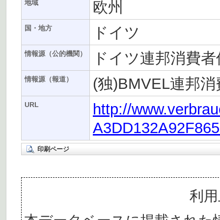
欧州
地域
ドイツ
国・地方
ドイツ連邦消費者保
情報源（公的機関）
(独)BMVEL連
情報源（報道）
http://www.verbra
URL
A3DD132A92F865
印刷ページ
利用