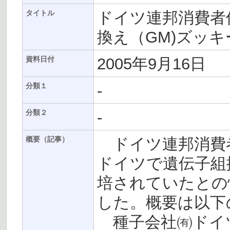
ドイツ連邦消費者保
タイトル
換え（GM)ズッ
2005年9月16日
資料日付
-
分類１
-
分類２
ドイツ連邦消費者
概要（記事）
ドイツで遺伝子組
培されていたとの
した。概要は以下
種子会社㈲ドイツ・セミ