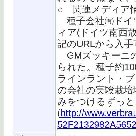
○ 関連メディア
種子会社㈲ドイ
ィア(ドイツ南西
記のURLから入
GMズッキーニの
られた。種子約1
ラインラント・プ
の会社の実験栽培
みをつけるずっと
(
http://www.verbr
52F2132982A5652