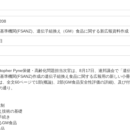
208
基準機関(FSANZ)、遺伝子組換え（GM）食品に関する新広報資料作成
日
stopher Pyne保健・高齢化問題担当次官は、8月17日、連邦議会で「遺
品基準機関(FSANZ)作成の遺伝子組換え食品に関する広報用の新しい小
、全文60ページで1部(概論)、2部(GM食品安全性評価の詳細)、及
の通り。
規制
換え技術の基礎
手続き
るGM食品
食品