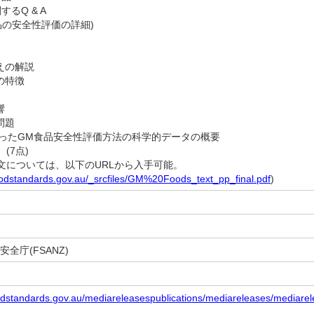
するQ & A
品の安全性評価の詳細)
えの解説
の特徴
響
問題
が使ったGM食品安全性評価方法の科学的データの概要
(7点)
については、以下のURLから入手可能。
oodstandards.gov.au/_srcfiles/GM%20Foods_text_pp_final.pdf
)
全庁(FSANZ)
oodstandards.gov.au/mediareleasespublications/mediareleases/mediar