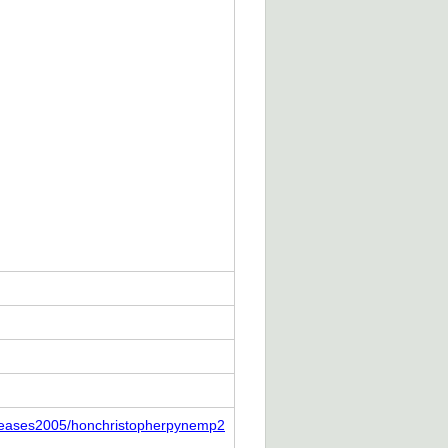
eleases2005/honchristopherpynemp2