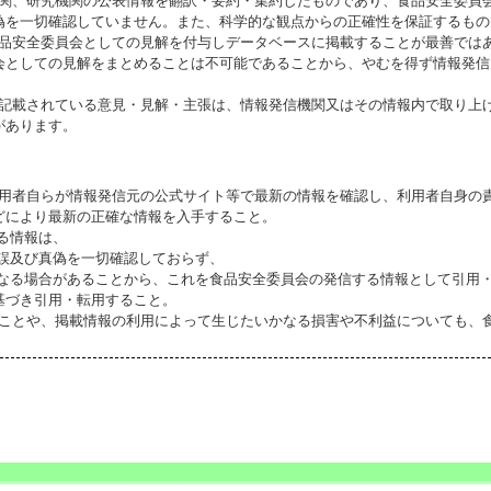
機関、研究機関の公表情報を翻訳・要約・集約したものであり、食品安全委員
偽を一切確認していません。また、科学的な観点からの正確性を保証するもの
食品安全委員会としての見解を付与しデータベースに掲載することが最善では
会としての見解をまとめることは不可能であることから、やむを得ず情報発信
に記載されている意見・見解・主張は、情報発信機関又はその情報内で取り上
があります。
利用者自らが情報発信元の公式サイト等で最新の情報を確認し、利用者自身の
どにより最新の正確な情報を入手すること。
いる情報は、
誤及び真偽を一切確認しておらず、
る場合があることから、これを食品安全委員会の発信する情報として引用・
基づき引用・転用すること。
ることや、掲載情報の利用によって生じたいかなる損害や不利益についても、