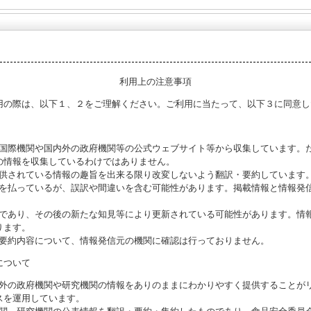
利用上の注意事項
用の際は、以下１、２をご理解ください。ご利用に当たって、以下３に同意し
る国際機関や国内外の政府機関等の公式ウェブサイト等から収集しています。
の情報を収集しているわけではありません。
提供されている情報の趣旨を出来る限り改変しないよう翻訳・要約しています
意を払っているが、誤訳や間違いを含む可能性があります。掲載情報と情報発
のであり、その後の新たな知見等により更新されている可能性があります。情報
ります。
び要約内容について、情報発信元の機関に確認は行っておりません。
について
海外の政府機関や研究機関の情報をありのままにわかりやすく提供することが
スを運用しています。