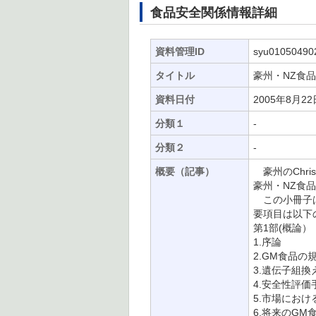
食品安全関係情報詳細
資料管理ID
syu01050490
タイトル
豪州・NZ食品
資料日付
2005年8月22
分類１
-
分類２
-
概要（記事）
豪州のChri
豪州・NZ食
この小冊子は
要項目は以下
第1部(概論）
1.序論
2.GM食品の
3.遺伝子組
4.安全性評価
5.市場におけ
6.将来のGM