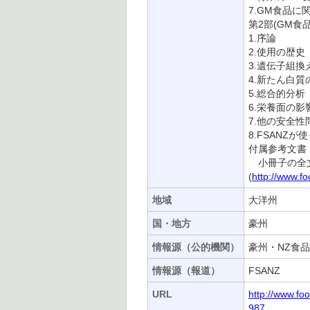
7.GM食品に関
第2部(GM食
1.序論
2.使用の歴史
3.遺伝子組換
4.新たん白質
5.総合的分析
6.栄養面の影
7.他の安全性
8.FSANZ
付属参考文書 
小冊子の全文
(
http://www.f
地域
大洋州
国・地方
豪州
情報源（公的機関）
豪州・NZ食品安
情報源（報道）
FSANZ
URL
http://www.f
987