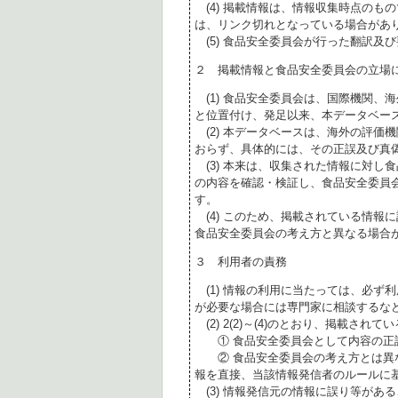
(4) 掲載情報は、情報収集時点のも
は、リンク切れとなっている場合があ
(5) 食品安全委員会が行った翻訳及
２ 掲載情報と食品安全委員会の立場
(1) 食品安全委員会は、国際機関、
と位置付け、発足以来、本データベー
(2) 本データベースは、海外の評価
おらず、具体的には、その正誤及び真
(3) 本来は、収集された情報に対し
の内容を確認・検証し、食品安全委員
す。
(4) このため、掲載されている情報
食品安全委員会の考え方と異なる場合
３ 利用者の責務
(1) 情報の利用に当たっては、必ず
が必要な場合には専門家に相談するな
(2) 2(2)～(4)のとおり、掲載されて
① 食品安全委員会として内容の正
② 食品安全委員会の考え方とは異な
報を直接、当該情報発信者のルールに
(3) 情報発信元の情報に誤り等があ