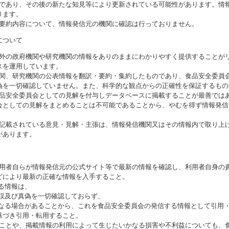
のであり、その後の新たな知見等により更新されている可能性があります。情報
ります。
び要約内容について、情報発信元の機関に確認は行っておりません。
について
海外の政府機関や研究機関の情報をありのままにわかりやすく提供することが
スを運用しています。
機関、研究機関の公表情報を翻訳・要約・集約したものであり、食品安全委員
偽を一切確認していません。また、科学的な観点からの正確性を保証するもの
食品安全委員会としての見解を付与しデータベースに掲載することが最善では
会としての見解をまとめることは不可能であることから、やむを得ず情報発信
に記載されている意見・見解・主張は、情報発信機関又はその情報内で取り上
があります。
利用者自らが情報発信元の公式サイト等で最新の情報を確認し、利用者自身の
どにより最新の正確な情報を入手すること。
いる情報は、
誤及び真偽を一切確認しておらず、
る場合があることから、これを食品安全委員会の発信する情報として引用・
基づき引用・転用すること。
ることや、掲載情報の利用によって生じたいかなる損害や不利益についても、