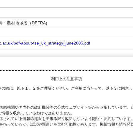
・農村地域省（DEFRA)
c.ac.uk/pdf-about-tse_uk_strategy_june2005.pdf
利用上の注意事項
用の際は、以下１、２をご理解ください。ご利用に当たって、以下３に同意し
る国際機関や国内外の政府機関等の公式ウェブサイト等から収集しています。
の情報を収集しているわけではありません。
提供されている情報の趣旨を出来る限り改変しないよう翻訳・要約しています
意を払っているが、誤訳や間違いを含む可能性があります。掲載情報と情報発