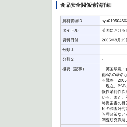
食品安全関係情報詳細
資料管理ID
syu01050430
タイトル
英国における
資料日付
2005年8月19
分類１
-
分類２
-
概要（記事）
英国環境・食
他4名の著名
る戦略 200
現在、BSE
慢性消耗性疾
いる。また、
略提案書の目
所の調査研究
管理政策など
調査研究戦略