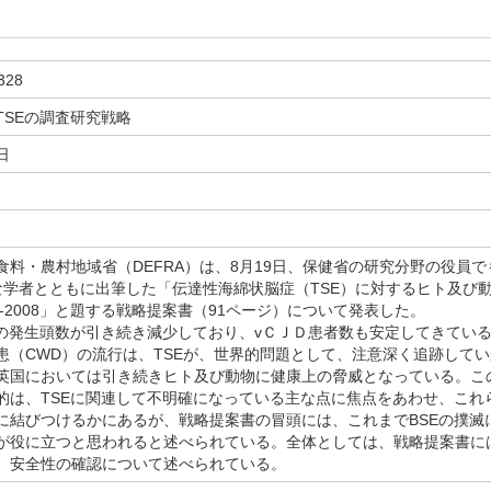
328
TSEの調査研究戦略
日
料・農村地域省（DEFRA）は、8月19日、保健省の研究分野の役員
な学者とともに出筆した「伝達性海綿状脳症（TSE）に対するヒト及び
5-2008」と題する戦略提案書（91ページ）について発表した。
の発生頭数が引き続き減少しており、vＣＪＤ患者数も安定してきてい
患（CWD）の流行は、TSEが、世界的問題として、注意深く追跡して
英国においては引き続きヒト及び動物に健康上の脅威となっている。こ
的は、TSEに関連して不明確になっている主な点に焦点をあわせ、これ
に結びつけるかにあるが、戦略提案書の冒頭には、これまでBSEの撲滅
が役に立つと思われると述べられている。全体としては、戦略提案書には
、安全性の確認について述べられている。