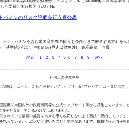
物用医薬品の薬理有効成分ニトロキシニル（Nitroxinil)の残留基準値
を改正した委員会施行規則（EU）No
トパミンのリスク評価を行う旨公表
、ラクトパミンを含む米国産牛肉の輸入を条件付きで解禁する方針を示
「基準値の設定、牛肉のみ(豚肉は対象外)、表示義務、内臓
戻る
1
2
3
4
5
6
7
8
9
次へ
利用上の注意事項
用の際は、以下１、２をご理解ください。ご利用に当たって、以下３に同意し
る国際機関や国内外の政府機関等の公式ウェブサイト等から収集しています。
の情報を収集しているわけではありません。
提供されている情報の趣旨を出来る限り改変しないよう翻訳・要約しています
意を払っているが、誤訳や間違いを含む可能性があります。掲載情報と情報発