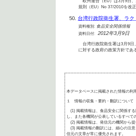
欧州連合（EU）は3月9日、動
規則（EU）No 37/2010
50.
台湾行政院衛生署、ラク
資料種別:
食品安全関係情報
2012年3月9日
資料日付:
台湾行政院衛生署は3月9日
に対する政府の政策方針である
本データベースに掲載された情報の利
１ 情報の収集・要約・翻訳について
(1) 掲載情報は、食品安全に関係す
し、また各機関が公表しているすべて
(2) 掲載情報は、発信元の機関から
(3) 掲載情報の翻訳には、細心の注
信元の文章が常に優先されます。