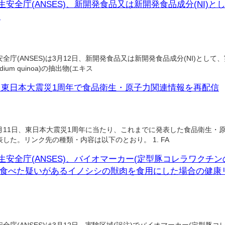
安全庁(ANSES)、新開発食品又は新開発食品成分(NI)と
開
庁(ANSES)は3月12日、新開発食品又は新開発食品成分(NI)として
ium quinoa)の抽出物(エキス
、東日本大震災1周年で食品衛生・原子力関連情報を再配信
月11日、東日本大震災1周年に当たり、これまでに発表した食品衛生・
した。リンク先の種類・内容は以下のとおり。 1. FA
安全庁(ANSES)、バイオマーカー(定型豚コレラワクチ
餌を食べた疑いがあるイノシシの獣肉を食用にした場合の健