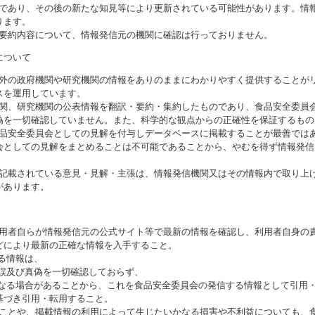
のであり、その後の新たな知見等により更新されている可能性があります。情報
ります。
び要約内容について、情報発信元の機関に確認は行っておりません。
について
海外の政府機関や研究機関の情報をありのままにわかりやすく提供することが
スを運用しています。
機関、研究機関の公表情報を翻訳・要約・集約したものであり、食品安全委員
偽を一切確認していません。また、科学的な観点からの正確性を保証するもの
食品安全委員会としての見解を付与しデータベースに掲載することが最善では
会としての見解をまとめることは不可能であることから、やむを得ず情報発信
に記載されている意見・見解・主張は、情報発信機関又はその情報内で取り上
があります。
利用者自らが情報発信元の公式サイト等で最新の情報を確認し、利用者自身の
どにより最新の正確な情報を入手すること。
いる情報は、
誤及び真偽を一切確認しておらず、
る場合があることから、これを食品安全委員会の発信する情報として引用・
基づき引用・転用すること。
ることや、掲載情報の利用によって生じたいかなる損害や不利益についても、