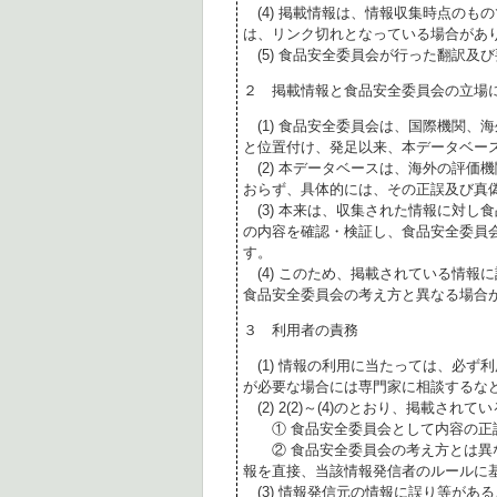
(4) 掲載情報は、情報収集時点のも
は、リンク切れとなっている場合があ
(5) 食品安全委員会が行った翻訳及
２ 掲載情報と食品安全委員会の立場
(1) 食品安全委員会は、国際機関、
と位置付け、発足以来、本データベー
(2) 本データベースは、海外の評価
おらず、具体的には、その正誤及び真
(3) 本来は、収集された情報に対し
の内容を確認・検証し、食品安全委員
す。
(4) このため、掲載されている情報
食品安全委員会の考え方と異なる場合
３ 利用者の責務
(1) 情報の利用に当たっては、必ず
が必要な場合には専門家に相談するな
(2) 2(2)～(4)のとおり、掲載されて
① 食品安全委員会として内容の正
② 食品安全委員会の考え方とは異な
報を直接、当該情報発信者のルールに
(3) 情報発信元の情報に誤り等があ