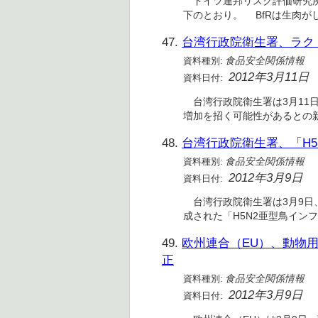
ドイツ連邦リスク評価研究所
下のとおり。 BfRは生肉
47.
台湾行政院衛生署、ラク
資料種別:
食品安全関係情報
2012年3月11日
資料日付:
台湾行政院衛生署は3月11
増加を招く可能性があるとの新
48.
台湾行政院衛生署、「H
資料種別:
食品安全関係情報
2012年3月9日
資料日付:
台湾行政院衛生署は3月9日
成された「H5N2亜型鳥イン
49.
欧州連合（EU）、動物
正
資料種別:
食品安全関係情報
2012年3月9日
資料日付: