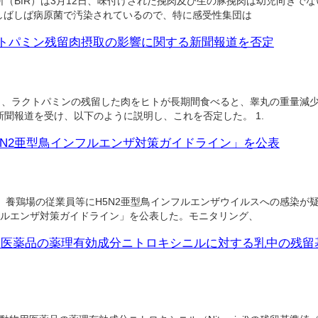
（BfR）は3月12日、味付けされた挽肉及び生の豚挽肉は幼児向きで
がしばしば病原菌で汚染されているので、特に感受性集団は
トパミン残留肉摂取の影響に関する新聞報道を否定
日、ラクトパミンの残留した肉をヒトが長期間食べると、睾丸の重量減
聞報道を受け、以下のように説明し、これを否定した。 1.
5N2亜型鳥インフルエンザ対策ガイドライン」を公表
、養鶏場の従業員等にH5N2亜型鳥インフルエンザウイルスへの感染が
フルエンザ対策ガイドライン」を公表した。モニタリング、
用医薬品の薬理有効成分ニトロキシニルに対する乳中の残留