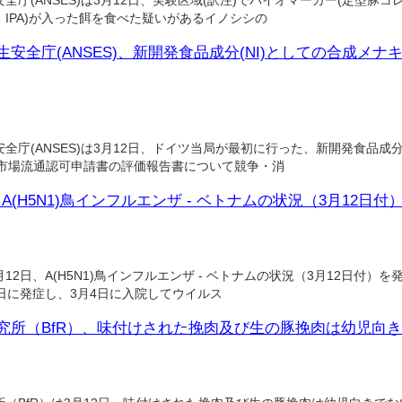
庁(ANSES)は3月12日、実験区域(訳注)でバイオマーカー(定型豚
IPA)が入った餌を食べた疑いがあるイノシシの
安全庁(ANSES)、新開発食品成分(NI)としての合成メナキ
庁(ANSES)は3月12日、ドイツ当局が最初に行った、新開発食品成分(
の市場流通認可申請書の評価報告書について競争・消
(H5N1)鳥インフルエンザ - ベトナムの状況（3月12日付
2日、A(H5N1)鳥インフルエンザ - ベトナムの状況（3月12日付）
9日に発症し、3月4日に入院してウイルス
究所（BfR）、味付けされた挽肉及び生の豚挽肉は幼児向