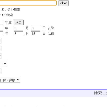
あいまい検索
OR検索
年度
年
月
日
以降
年
月
日
以前
検索