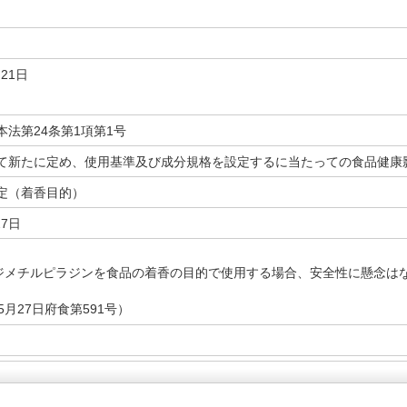
月21日
本法第24条第1項第1号
て新たに定め、使用基準及び成分規格を設定するに当たっての食品健康
定（着香目的）
27日
6）-ジメチルピラジンを食品の着香の目的で使用する場合、安全性に懸念は
5月27日府食第591号）