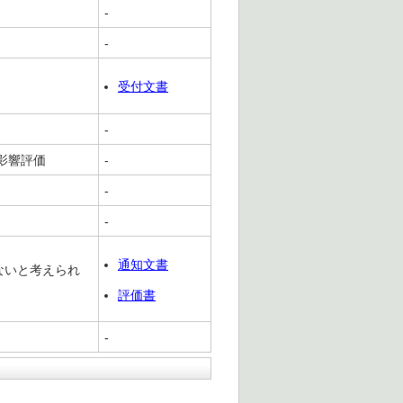
-
-
受付文書
-
影響評価
-
-
-
通知文書
ないと考えられ
評価書
-