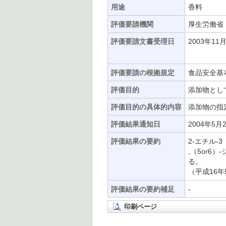
用途
香料
評価要請機関
厚生労働省
評価要請文書受理日
2003年11
評価要請の根拠規定
食品安全基
評価目的
添加物とし
評価目的の具体的内容
添加物の指
評価結果通知日
2004年5月
評価結果の要約
2-エチル-3
,（5or
る。
（平成16年
評価結果の要約補足
-
印刷ページ