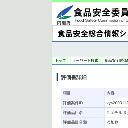
トップ
キーワード検索
食品安全関係
評価書詳細
項目
内容
評価案件ID
kya200311
評価品目名
2-エチル-3
評価品目分類
添加物