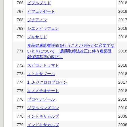
766
ピフルブミド
201
767
ビフェナゼート
201
768
ジチアノン
201
769
シエノピラフェン
201
770
ゾキサミド
201
食品健康影響評価を行うことが明らかに必要でな
771
いときについて （農薬取締法改正に伴う農薬登
201
録保留基準の改正）
772
スピロテトラマト
201
773
エトキサゾール
201
774
1 ,3-ジクロロプロペン
201
775
キノメチオナート
201
776
プロベナゾール
201
777
ジフルベンズロン
201
778
インドキサカルブ
200
779
インドキサカルブ
200