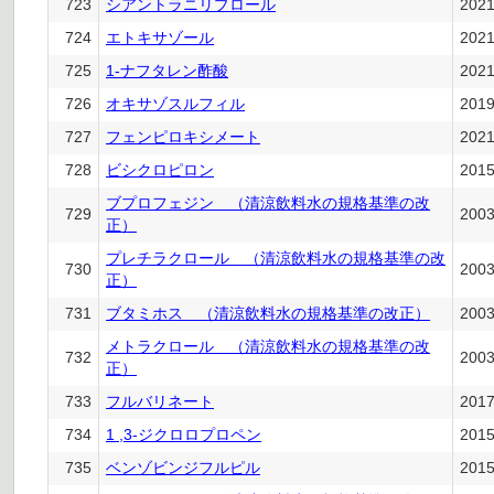
723
シアントラニリプロール
202
724
エトキサゾール
202
725
1-ナフタレン酢酸
202
726
オキサゾスルフィル
201
727
フェンピロキシメート
202
728
ビシクロピロン
201
ブプロフェジン （清涼飲料水の規格基準の改
729
200
正）
プレチラクロール （清涼飲料水の規格基準の改
730
200
正）
731
ブタミホス （清涼飲料水の規格基準の改正）
200
メトラクロール （清涼飲料水の規格基準の改
732
200
正）
733
フルバリネート
201
734
1 ,3-ジクロロプロペン
201
735
ベンゾビンジフルピル
201