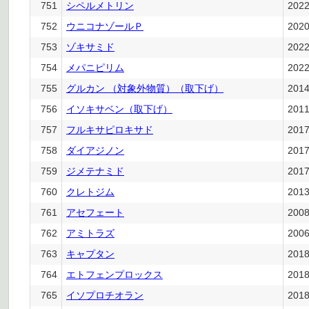
751
シペルメトリン
202
752
ウニコナゾールＰ
202
753
ゾキサミド
202
754
メパニピリム
202
755
グルカン （対象外物質）（取下げ）
201
756
イソキサベン（取下げ）
201
757
フルキサピロキサド
201
758
ダイアジノン
201
759
ジメテナミド
201
760
クレトジム
201
761
アセフェート
200
762
アミトラズ
200
763
キャプタン
201
764
エトフェンプロックス
201
765
イソプロチオラン
201