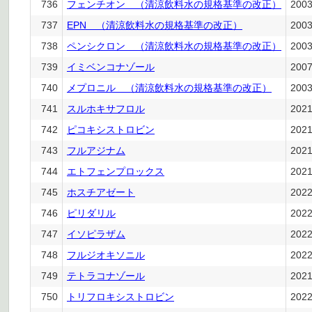
736
フェンチオン （清涼飲料水の規格基準の改正）
200
737
EPN （清涼飲料水の規格基準の改正）
200
738
ペンシクロン （清涼飲料水の規格基準の改正）
200
739
イミベンコナゾール
200
740
メプロニル （清涼飲料水の規格基準の改正）
200
741
スルホキサフロル
202
742
ピコキシストロビン
202
743
フルアジナム
202
744
エトフェンプロックス
202
745
ホスチアゼート
202
746
ピリダリル
202
747
イソピラザム
202
748
フルジオキソニル
202
749
テトラコナゾール
202
750
トリフロキシストロビン
202