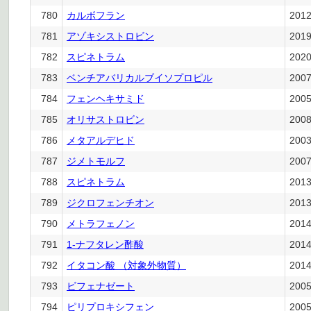
780
カルボフラン
201
781
アゾキシストロビン
201
782
スピネトラム
202
783
ベンチアバリカルブイソプロピル
200
784
フェンヘキサミド
200
785
オリサストロビン
200
786
メタアルデヒド
200
787
ジメトモルフ
200
788
スピネトラム
201
789
ジクロフェンチオン
201
790
メトラフェノン
201
791
1-ナフタレン酢酸
201
792
イタコン酸 （対象外物質）
201
793
ビフェナゼート
200
794
ピリプロキシフェン
200