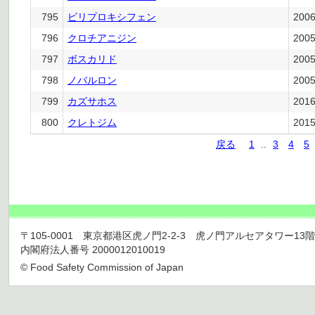
795
ピリプロキシフェン
200
796
クロチアニジン
200
797
ボスカリド
200
798
ノバルロン
200
799
カズサホス
201
800
クレトジム
201
戻る
1
..
3
4
5
〒105-0001 東京都港区虎ノ門2-2-3 虎ノ門アルセアタワー13階 TEL 03
内閣府法人番号 2000012010019
© Food Safety Commission of Japan