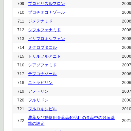
709
プロピリスルフロン
200
710
プロチオコナゾール
200
711
ジメテナミド
200
712
シフルフェナミド
200
713
ピリプロキシフェン
200
714
ミクロブタニル
200
715
トリルフルアニド
200
716
シアゾファミド
200
717
テブコナゾール
200
718
ニトラピリン
200
719
アメトリン
200
720
フルリドン
200
721
フルロキシピル
201
農薬及び動物用医薬品40品目の食品中の残留基
722
202
準の設定