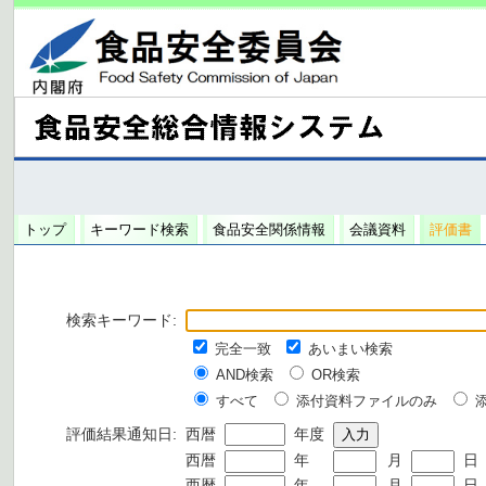
トップ
キーワード検索
食品安全関係情報
会議資料
評価書
検索キーワード:
完全一致
あいまい検索
AND検索
OR検索
すべて
添付資料ファイルのみ
評価結果通知日:
西暦
年度
西暦
年
月
日
西暦
年
月
日