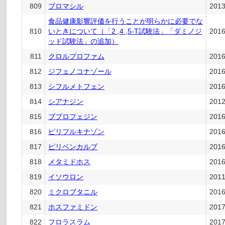
809
ブロマシル
201
食品健康影響評価を行うことが明らかに必要でな
810
いときについて（「2 ,4 ,5-T試験法」「ダミノジ
201
ッド試験法」の追加）
811
クロルプロファム
201
812
ジフェノコナゾール
201
813
シフルメトフェン
201
814
シアナジン
201
815
ブプロフェジン
201
816
ピリフルキナゾン
201
817
ピリベンカルブ
201
818
メタミドホス
201
819
イソウロン
201
820
ミクロブタニル
201
821
ホスファミドン
201
822
フロラスラム
201