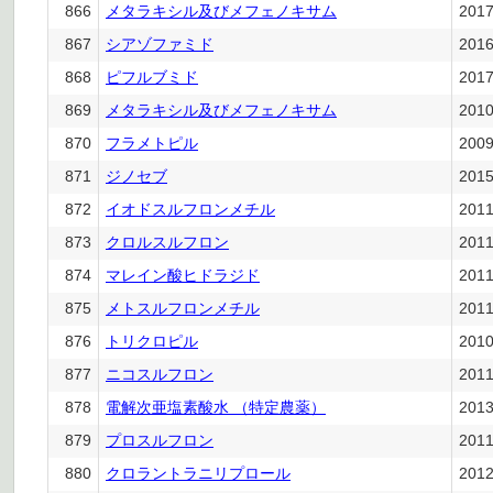
866
メタラキシル及びメフェノキサム
201
867
シアゾファミド
201
868
ピフルブミド
201
869
メタラキシル及びメフェノキサム
201
870
フラメトピル
200
871
ジノセブ
201
872
イオドスルフロンメチル
201
873
クロルスルフロン
201
874
マレイン酸ヒドラジド
201
875
メトスルフロンメチル
201
876
トリクロピル
201
877
ニコスルフロン
201
878
電解次亜塩素酸水 （特定農薬）
201
879
プロスルフロン
201
880
クロラントラニリプロール
201