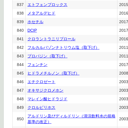
837
エトフェンプロックス
201
838
メタアルデヒド
201
839
ホセチル
201
840
DCIP
201
841
クロラントラニリプロール
201
842
フルカルバゾンナトリウム塩（取下げ）
201
843
プロパジン（取下げ）
201
844
フェンチン
201
845
ヒドラメチルノン（取下げ）
200
846
エチクロゼート
200
847
オキサジクロメホン
200
848
マレイン酸ヒドラジド
200
849
クロルピリホス
200
アルドリン及びディルドリン（清涼飲料水の規格
850
200
基準の改正）