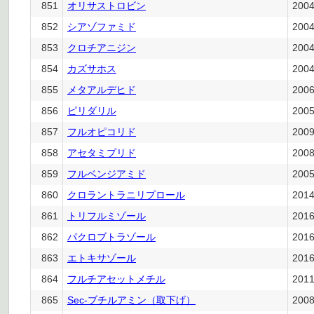
851
オリサストロビン
200
852
シアゾファミド
200
853
クロチアニジン
200
854
カズサホス
200
855
メタアルデヒド
200
856
ピリダリル
200
857
フルオピコリド
200
858
アセタミプリド
200
859
フルベンジアミド
200
860
クロラントラニリプロール
201
861
トリフルミゾール
201
862
パクロブトラゾール
201
863
エトキサゾール
201
864
フルチアセットメチル
201
865
Sec-ブチルアミン（取下げ）
200