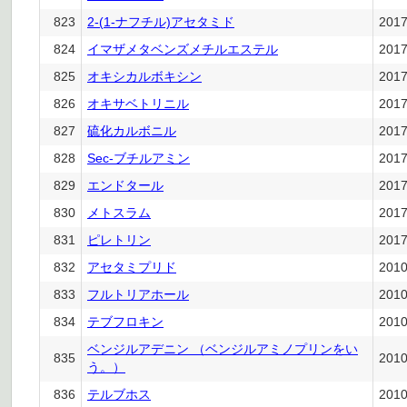
823
2-(1-ナフチル)アセタミド
201
824
イマザメタベンズメチルエステル
201
825
オキシカルボキシン
201
826
オキサベトリニル
201
827
硫化カルボニル
201
828
Sec-ブチルアミン
201
829
エンドタール
201
830
メトスラム
201
831
ピレトリン
201
832
アセタミプリド
201
833
フルトリアホール
201
834
テブフロキン
201
ベンジルアデニン （ベンジルアミノプリンをい
835
201
う。）
836
テルブホス
201