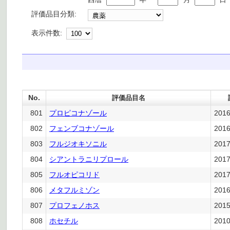
評価品目分類:
表示件数:
No.
評価品目名
801
プロピコナゾール
201
802
フェンブコナゾール
201
803
フルジオキソニル
201
804
シアントラニリプロール
201
805
フルオピコリド
201
806
メタフルミゾン
201
807
プロフェノホス
201
808
ホセチル
201