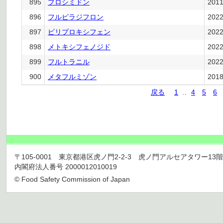
895
プロシミドン
201
896
フルピラジフロン
202
897
ピリプロキシフェン
202
898
メトキシフェノジド
202
899
フルトラニル
202
900
メタフルミゾン
201
戻る
1
..
4
5
6
〒105-0001 東京都港区虎ノ門2-2-3 虎ノ門アルセアタワー13階 TEL 03
内閣府法人番号 2000012010019
© Food Safety Commission of Japan