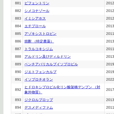
881
ビフェントリン
201
882
シメコナゾール
201
883
イミシアホス
201
884
エチプロール
201
885
アゾキシストロビン
201
886
焼酎 （特定農薬）
201
887
トラルコキシジム
201
888
アルドリン及びディルドリン
201
889
ベンチアバリカルブイソプロピル
201
890
ジエトフェンカルブ
201
891
イソプロチオラン
202
ヒドロキシプロピル化リン酸架橋デンプン （対
892
201
象外物質）
893
ジクロルプロップ
201
894
デスメディファム
201