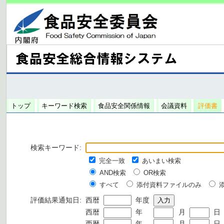
トップ
キーワード検索
食品安全関係情報
会議資料
評価書
検索キーワード:
完全一致
あいまい検索
AND検索
OR検索
すべて
添付資料ファイルのみ
評価結果通知日:
西暦
年度
西暦
年
月
日
西暦
年
月
日