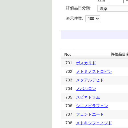
評価品目分類:
表示件数:
No.
評価品目
701
ボスカリド
702
メトミノストロビン
703
メタアルデヒド
704
ノバルロン
705
スピネトラム
706
シエノピラフェン
707
フェントエート
708
メトキシフェノジド