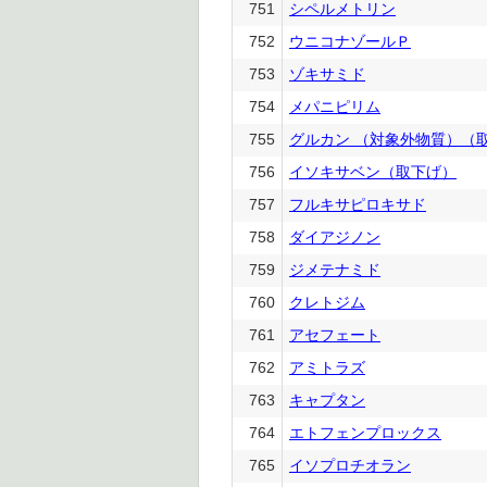
751
シペルメトリン
752
ウニコナゾールＰ
753
ゾキサミド
754
メパニピリム
755
グルカン （対象外物質）（
756
イソキサベン（取下げ）
757
フルキサピロキサド
758
ダイアジノン
759
ジメテナミド
760
クレトジム
761
アセフェート
762
アミトラズ
763
キャプタン
764
エトフェンプロックス
765
イソプロチオラン