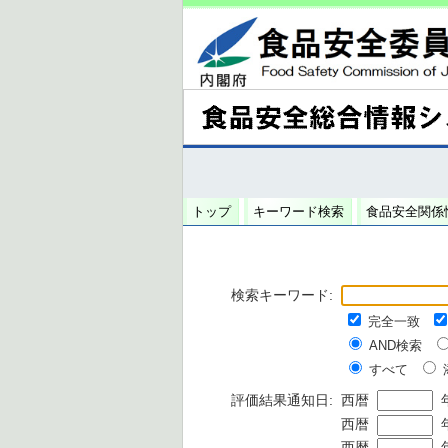
トップ
キーワード検索
食品安全関係
検索キーワード:
完全一致
AND検索
すべて
評価結果通知日:
西暦
西暦
西暦