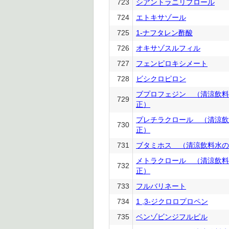
723
シアントラニリプロール
724
エトキサゾール
725
1-ナフタレン酢酸
726
オキサゾスルフィル
727
フェンピロキシメート
728
ビシクロピロン
ブプロフェジン （清涼飲料
729
正）
プレチラクロール （清涼飲
730
正）
731
ブタミホス （清涼飲料水の
メトラクロール （清涼飲料
732
正）
733
フルバリネート
734
1 ,3-ジクロロプロペン
735
ベンゾビンジフルピル