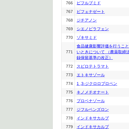
766
ピフルブミド
767
ビフェナゼート
768
ジチアノン
769
シエノピラフェン
770
ゾキサミド
食品健康影響評価を行うこと
771
いときについて （農薬取締
録保留基準の改正）
772
スピロテトラマト
773
エトキサゾール
774
1 ,3-ジクロロプロペン
775
キノメチオナート
776
プロベナゾール
777
ジフルベンズロン
778
インドキサカルブ
779
インドキサカルブ