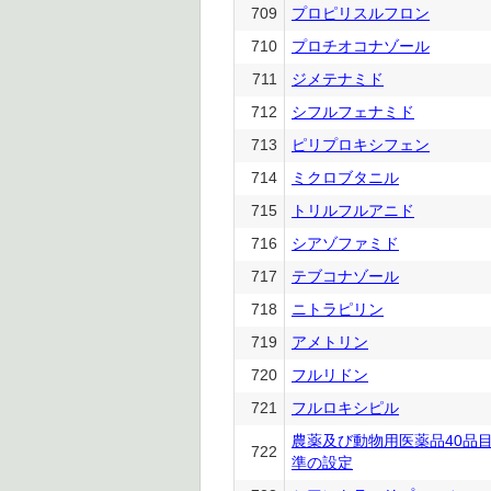
709
プロピリスルフロン
710
プロチオコナゾール
711
ジメテナミド
712
シフルフェナミド
713
ピリプロキシフェン
714
ミクロブタニル
715
トリルフルアニド
716
シアゾファミド
717
テブコナゾール
718
ニトラピリン
719
アメトリン
720
フルリドン
721
フルロキシピル
農薬及び動物用医薬品40品
722
準の設定