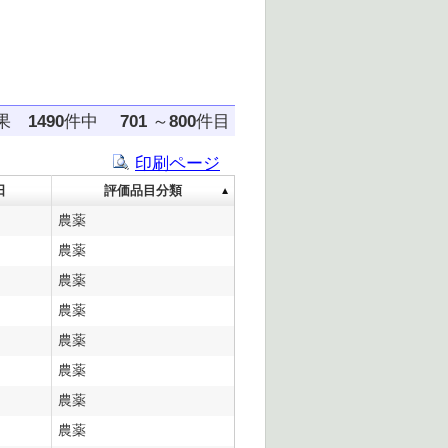
結果
1490
件中
701
～
800
件目
印刷ページ
日
評価品目分類
農薬
農薬
農薬
農薬
農薬
農薬
農薬
農薬