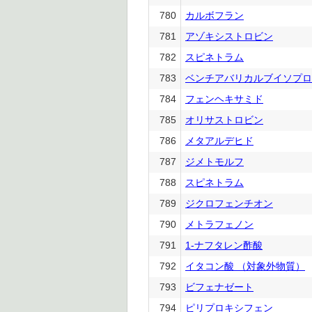
780
カルボフラン
781
アゾキシストロビン
782
スピネトラム
783
ベンチアバリカルブイソプロ
784
フェンヘキサミド
785
オリサストロビン
786
メタアルデヒド
787
ジメトモルフ
788
スピネトラム
789
ジクロフェンチオン
790
メトラフェノン
791
1-ナフタレン酢酸
792
イタコン酸 （対象外物質）
793
ビフェナゼート
794
ピリプロキシフェン