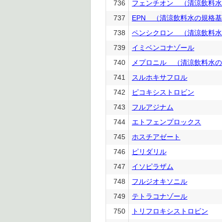
736
フェンチオン （清涼飲料水
737
EPN （清涼飲料水の規格
738
ペンシクロン （清涼飲料水
739
イミベンコナゾール
740
メプロニル （清涼飲料水の
741
スルホキサフロル
742
ピコキシストロビン
743
フルアジナム
744
エトフェンプロックス
745
ホスチアゼート
746
ピリダリル
747
イソピラザム
748
フルジオキソニル
749
テトラコナゾール
750
トリフロキシストロビン