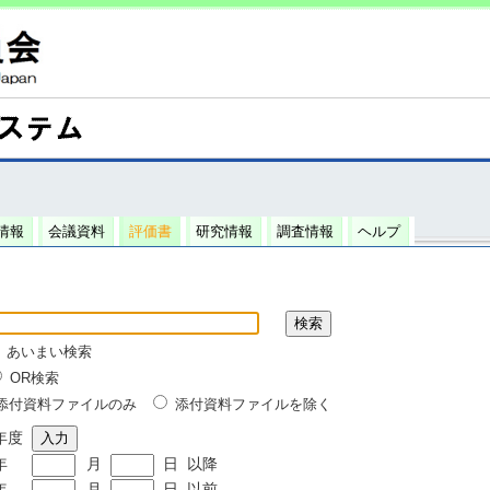
情報
会議資料
評価書
研究情報
調査情報
ヘルプ
あいまい検索
OR検索
添付資料ファイルのみ
添付資料ファイルを除く
年度
年
月
日
以降
年
月
日
以前