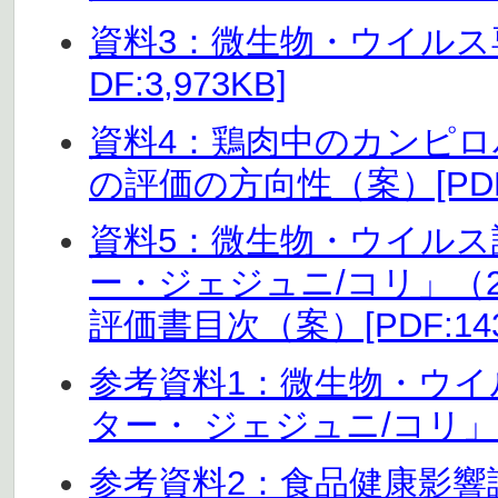
資料3：微生物・ウイルス
DF:3,973KB]
資料4：鶏肉中のカンピ
の評価の方向性（案）[PDF:
資料5：微生物・ウイル
ー・ジェジュニ/コリ」（
評価書目次（案）[PDF:143
参考資料1：微生物・ウ
ター・ ジェジュニ/コリ」200
参考資料2：食品健康影