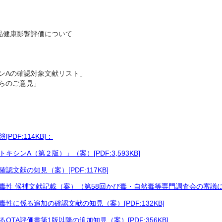
品健康影響評価について
ンAの確認対象文献リスト」
らのご意見」
DF:114KB]：
シンA（第２版）」（案）[PDF:3,593KB]
文献の知見（案）[PDF:117KB]
性 候補文献記載（案）（第58回かび毒・自然毒等専門調査会の審議による追
に係る追加の確認文献の知見（案）[PDF:132KB]
TA評価書第1版以降の追加知見（案）[PDF:356KB]