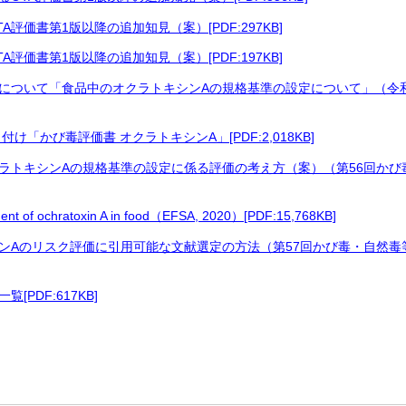
評価書第1版以降の追加知見（案）[PDF:297KB]
評価書第1版以降の追加知見（案）[PDF:197KB]
について「食品中のオクラトキシンAの規格基準の設定について」（令和
け「かび毒評価書 オクラトキシンA」[PDF:2,018KB]
ラトキシンAの規格基準の設定に係る評価の考え方（案）（第56回かび毒
f ochratoxin A in food（EFSA, 2020）[PDF:15,768KB]
ンAのリスク評価に引用可能な文献選定の方法（第57回かび毒・自然毒等
PDF:617KB]