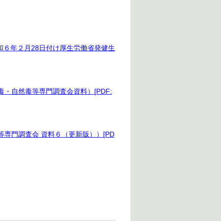
６年２月28日付け厚生労働省発健生
・自然毒等専門調査会資料）[PDF:
専門調査会 資料６（更新版））[PD