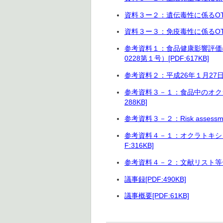
資料３ー２：遺伝毒性に係るOTA
資料３ー３：免疫毒性に係るOTA
参考資料１：食品健康影響評価
0228第１号）[PDF:617KB]
参考資料２：平成26年１月27日付
参考資料３－１：食品中のオク
288KB]
参考資料３－２：Risk assessment o
参考資料４－１：オクラトキシ
F:316KB]
参考資料４－２：文献リスト等一覧[
議事録[PDF:490KB]
議事概要[PDF:61KB]