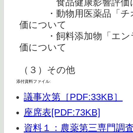
食品健康影響評
・動物用医薬品「チオ
価について
・飼料添加物「エンラ
価について
（３）その他
添付資料ファイル:
議事次第［PDF:33KB］
座席表[PDF:73KB]
資料１：農薬第三専門調