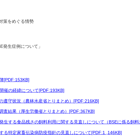
内対策をめぐる情勢
SE発生症例について」
DF:153KB]
の経緯について[PDF:193KB]
遵守状況（農林水産省とりまとめ）[PDF:216KB]
査結果（厚生労働省とりまとめ）[PDF:367KB]
生する食品残さの飼料利用に関する見直しについて（BSEに係る飼料規制関係
特定家畜伝染病防疫指針の見直しについて[PDF:1 ,146KB]