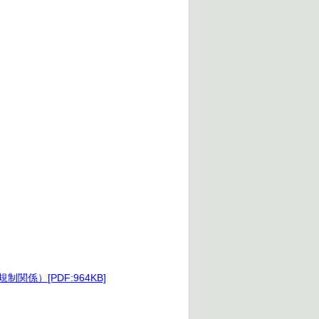
）[PDF:964KB]