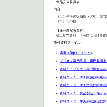
食品安全委員会
内容：
（１）牛海綿状脳症（BSE）国
（２）その他
【非公表配布資料】
机上配布資料 「英国におけるB
添付資料ファイル:
議事次第[PDF:180KB]
プリオン専門委員 専門委員名簿[P
資料１：プリオン専門調査会の開催
資料２－１：BSE関係飼料規制の
資料２－２：BSE対策に関する調
資料３－１：食品製造工場から発
資料３－２：牛海綿状脳症に関する