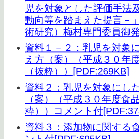
児を対象とした評価手法
動向等を踏まえた提言－
術研究）梅村専門委員御発表資
資料１－２：乳児を対象
え方（案）（平成３０年
（抜粋））[PDF:269KB]
資料２：乳児を対象にし
（案）（平成３０年度食
粋））コメント付[PDF:374
資料３：添加物に関する
ント付[PDF:695KB]