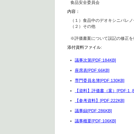
食品安全委員会
内容：
（１）食品中のデオキシニバレノ
（２）その他
※評価書案について誤記の修正を
添付資料ファイル:
議事次第[PDF:184KB]
座席表[PDF:66KB]
専門委員名簿[PDF:130KB]
【資料】評価書（案）[PDF:1 ,8
【参考資料】[PDF:222KB]
議事録[PDF:286KB]
議事概要[PDF:106KB]