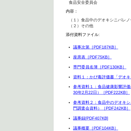
食品安全委員会
内容：
（１）食品中のデオキシニバレノ
（２）その他
添付資料ファイル:
議事次第［PDF187KB］
座席表［PDF75KB］
専門委員名簿［PDF130KB］
資料１：かび毒評価書「デオキシ
参考資料１：食品健康影響評価
30年2月22日）［PDF222KB］
参考資料２：食品中のデオキシニ
門調査会資料）［PDF242KB］
議事録[PDF407KB]
議事概要［PDF104KB］