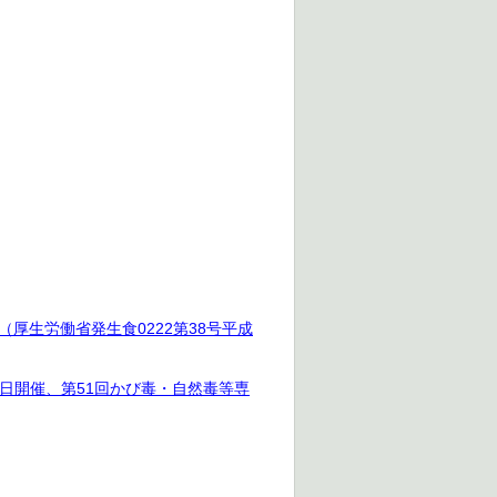
生労働省発生食0222第38号平成
4日開催、第51回かび毒・自然毒等専