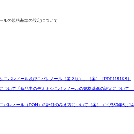
ールの規格基準の設定について
ニバレノール及びニバレノール（第２版）」（案）［PDF1191KB］
について「食品中のデオキシニバレノールの規格基準の設定について」（厚
バレノール（DON）の評価の考え方について（案）（平成30年6月1