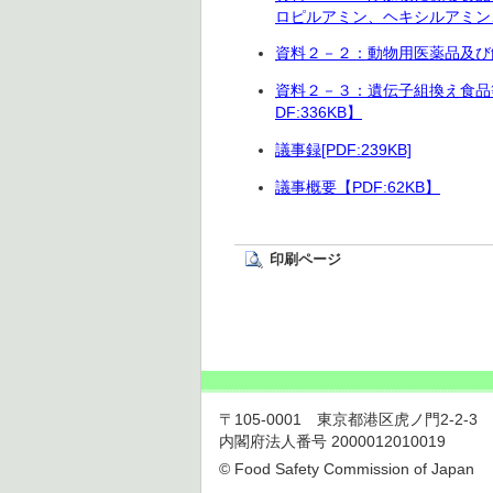
ロピルアミン、ヘキシルアミン、
資料２－２：動物用医薬品及び飼
資料２－３：遺伝子組換え食品
DF:336KB】
議事録[PDF:239KB]
議事概要【PDF:62KB】
印刷ページ
〒105-0001 東京都港区虎ノ門2-2-3 虎ノ
内閣府法人番号 2000012010019
© Food Safety Commission of Japan