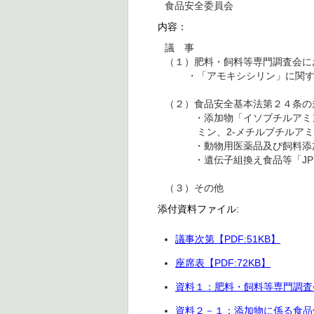
食品安全委員会
内容：
議 事
（１）肥料・飼料等専門調査会に
・「アモキシシリン」に関する
（２）食品安全基本法第２４条の
・添加物「イソブチルアミン、
ミン、2-メチルブチルアミン
・動物用医薬品及び飼料添加物
・遺伝子組換え食品等「JPBL
（３）その他
添付資料ファイル:
議事次第【PDF:51KB】
座席表【PDF:72KB】
資料１：肥料・飼料等専門調査会
資料２－１：添加物に係る食品