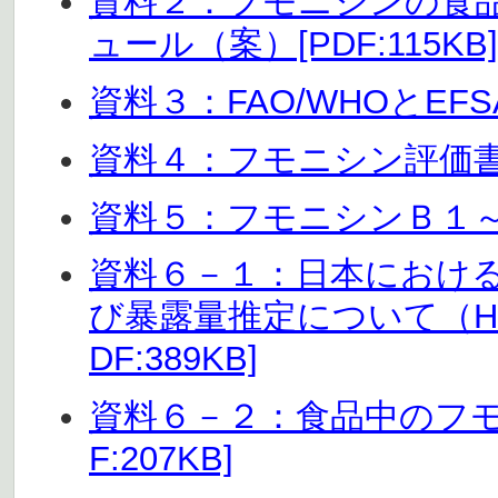
資料２：フモニシンの食
ュール（案）[PDF:115KB]
資料３：FAO/WHOとEFSA
資料４：フモニシン評価書（骨
資料５：フモニシンＢ１～Ｂ４
資料６－１：日本におけ
び暴露量推定について（H1
DF:389KB]
資料６－２：食品中のフモ
F:207KB]