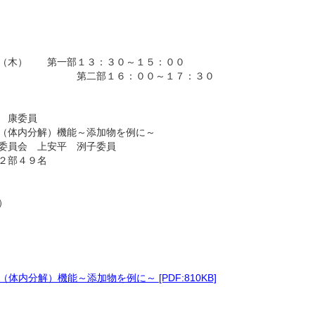
日（木） 第一部１３：３０～１５：００
：００～１７：３０
 康委員
（体内分解）機能～添加物を例に～
委員会 上安平 洌子委員
２部４９名
）
内分解）機能～添加物を例に～ [PDF:810KB]