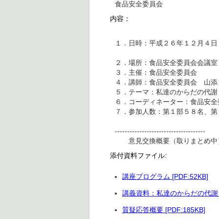
食品安全委員会
内容：
１．日時：平成２６年１２月４
第二部１６
２．場所：食品安全委員会会議室
３．主催：食品安全委員会
４．講師：食品安全委員会 山添
５．テーマ：私達のからだの代謝
６．コーディネーター：食品安全
７．参加人数：第１部５８名、第
-------------------------------------
意見交換概要（取りまとめ中
添付資料ファイル:
講座プログラム [PDF:52KB]
講義資料：私達のからだの代謝（体
質疑応答概要 [PDF:185KB]