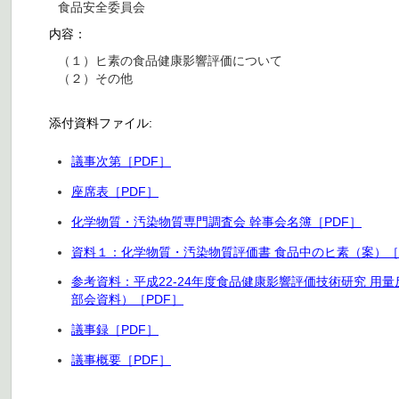
食品安全委員会
内容：
（１）ヒ素の食品健康影響評価について
（２）その他
添付資料ファイル:
議事次第［PDF］
座席表［PDF］
化学物質・汚染物質専門調査会 幹事会名簿［PDF］
資料１：化学物質・汚染物質評価書 食品中のヒ素（案）［
参考資料：平成22-24年度食品健康影響評価技術研究 
部会資料）［PDF］
議事録［PDF］
議事概要［PDF］