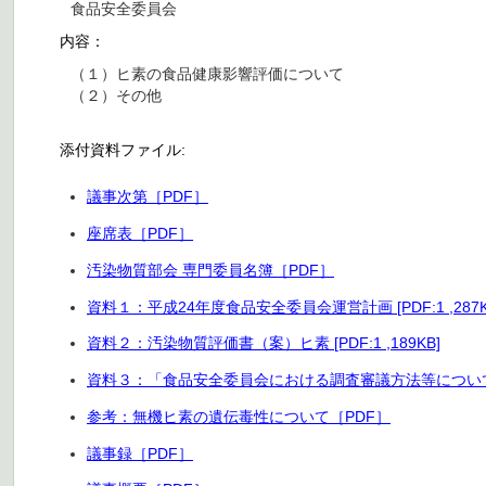
食品安全委員会
内容：
（１）ヒ素の食品健康影響評価について
（２）その他
添付資料ファイル:
議事次第［PDF］
座席表［PDF］
汚染物質部会 専門委員名簿［PDF］
資料１：平成24年度食品安全委員会運営計画 [PDF:1 ,287K
資料２：汚染物質評価書（案）ヒ素 [PDF:1 ,189KB]
資料３：「食品安全委員会における調査審議方法等について
参考：無機ヒ素の遺伝毒性について［PDF］
議事録［PDF］