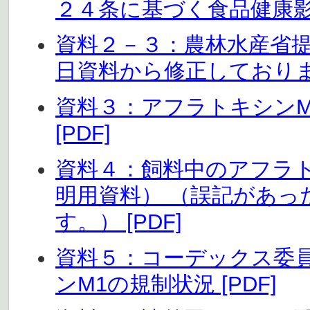
２４条に基づく食品健康影響
資料２－３：農林水産省提
日資料から修正しております
資料３：アフラトキシン
[PDF]
資料４：飼料中のアフラト
明用資料） （誤記があ
す。） [PDF]
資料５：コーデックス委
ンM1の規制状況 [PDF]