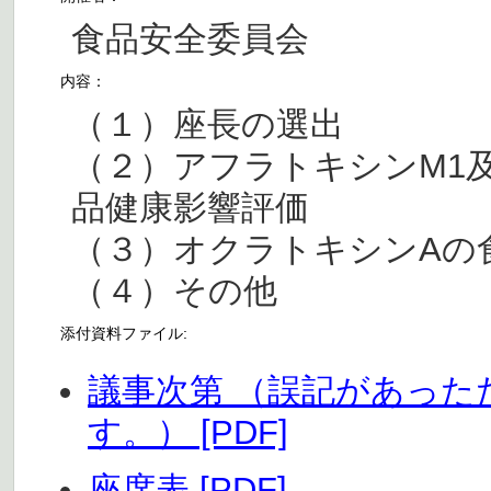
食品安全委員会
内容：
（１）座長の選出
（２）アフラトキシンM1
品健康影響評価
（３）オクラトキシンAの
（４）その他
添付資料ファイル:
議事次第 （誤記があった
す。） [PDF]
座席表 [PDF]