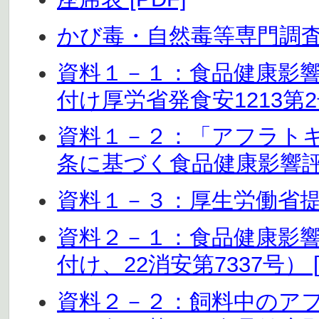
かび毒・自然毒等専門調査会
資料１－１：食品健康影響
付け厚労省発食安1213第2号
資料１－２：「アフラト
条に基づく食品健康影響評価
資料１－３：厚生労働省提出
資料２－１：食品健康影響
付け、22消安第7337号） [
資料２－２：飼料中のア