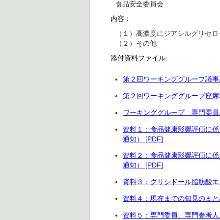
食品安全委員会
内容：
（１）高濃度にジアシルグリセロ
（２）その他
添付資料ファイル:
第２回ワーキンググループ議事次第
第２回ワーキンググループ座席表 
ワーキンググループ 専門委員名簿
資料１：食品健康影響評価に係
通知） [PDF]
資料２：食品健康影響評価に係
通知） [PDF]
資料３：グリシドール脂肪酸エス
資料４：現在までの知見のまとめ（
資料５：専門委員、専門参考人から