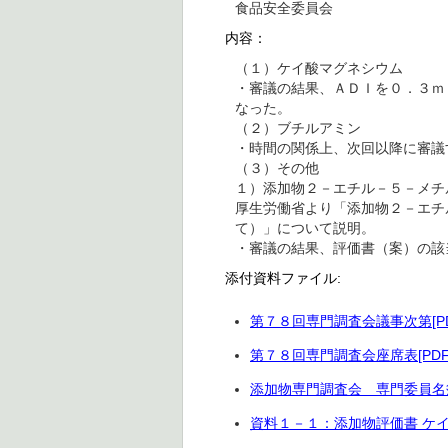
食品安全委員会
内容：
（１）ケイ酸マグネシウム
・審議の結果、ＡＤＩを０．３ｍ
なった。
（２）ブチルアミン
・時間の関係上、次回以降に審議
（３）その他
１）添加物２－エチル－５－メチ
厚生労働省より「添加物２－エチ
て）」について説明。
・審議の結果、評価書（案）の該
添付資料ファイル:
第７８回専門調査会議事次第[PD
第７８回専門調査会座席表[PDF
添加物専門調査会 専門委員名簿 
資料１－１：添加物評価書 ケイ酸マ