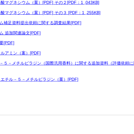
グネシウム（案）[PDF] その２[PDF：1 ,043KB]
ネシウム（案）[PDF] その３ [PDF：1 ,255KB]
補足資料提出依頼に関する調査結果[PDF]
追加関連論文[PDF]
PDF]
アミン（案）[PDF]
－５－メチルピラジン（国際汎用香料）に関する追加資料（評価依頼に
エチル－５－メチルピラジン（案）[PDF]