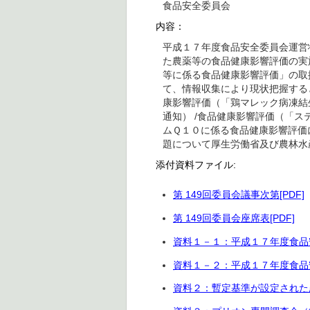
食品安全委員会
内容：
平成１７年度食品安全委員会運営
た農薬等の食品健康影響評価の実
等に係る食品健康影響評価」の取
て、情報収集により現状把握する
康影響評価（「鶏マレック病凍結
通知） /食品健康影響評価（「
ムＱ１０に係る食品健康影響評価
題について厚生労働省及び農林水
添付資料ファイル:
第 149回委員会議事次第[PDF]
第 149回委員会座席表[PDF]
資料１－１：平成１７年度食品安
資料１－２：平成１７年度食品安
資料２：暫定基準が設定された農