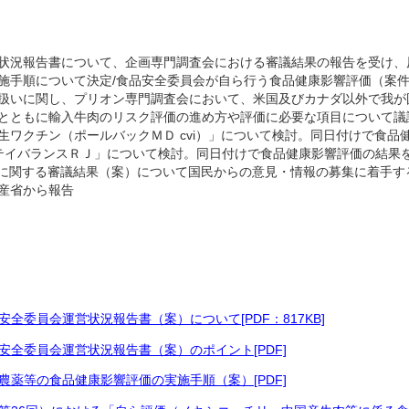
状況報告書について、企画専門調査会における審議結果の報告を受け、原
施手順について決定/食品安全委員会が自ら行う食品健康影響評価（案
扱いに関し、プリオン専門調査会において、米国及びカナダ以外で我が
とともに輸入牛肉のリスク評価の進め方や評価に必要な項目について議
生ワクチン（ポールバックＭＤ cvi）」について検討。同日付けで食品
ステイバランスＲＪ」について検討。同日付けで食品健康影響評価の結果を
に関する審議結果（案）について国民からの意見・情報の募集に着手する
産省から報告
全委員会運営状況報告書（案）について[PDF：817KB]
全委員会運営状況報告書（案）のポイント[PDF]
薬等の食品健康影響評価の実施手順（案）[PDF]