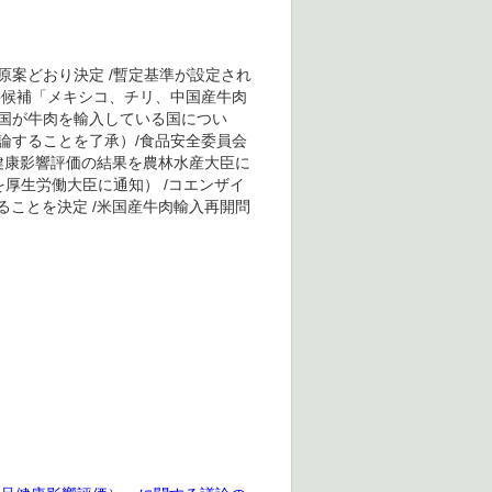
案どおり決定 /暫定基準が設定され
件候補「メキシコ、チリ、中国産牛肉
国が牛肉を輸入している国につい
論することを了承）/食品安全委員会
健康影響評価の結果を農林水産大臣に
厚生労働大臣に通知） /コエンザイ
ことを決定 /米国産牛肉輸入再開問