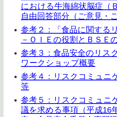
における牛海綿状脳症（
自由回答部分（ご意見・ご感
参考２：「食品に関する
－ＯＩＥの役割とＢＳＥ
参考３：食品安全のリス
ワークショップ概要
参考４：リスクコミュニ
等
参考５：リスクコミュニ
議を求める事項（平成16