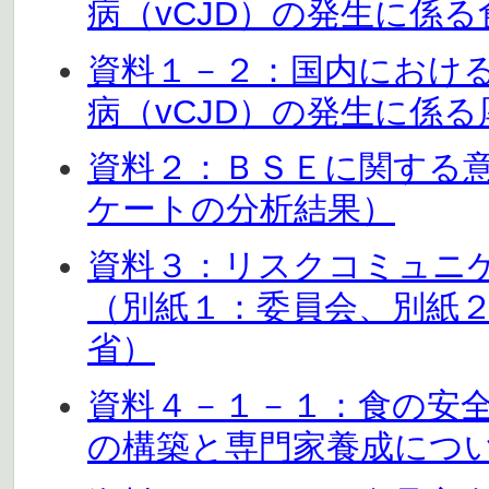
病（vCJD）の発生に係
資料１－２：国内におけ
病（vCJD）の発生に係
資料２：ＢＳＥに関する
ケートの分析結果）
資料３：リスクコミュニ
（別紙１：委員会、別紙
省）
資料４－１－１：食の安
の構築と専門家養成につ