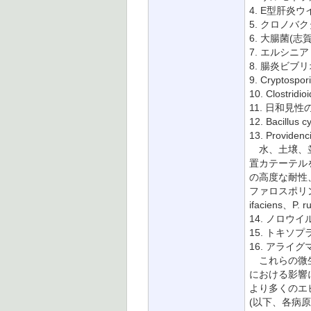
4. E型肝炎
5. クロノバ
6. 大腸菌(志
7. エルシニア・エ
8. 腸炎ビブ
9. Cryptosp
10. Clostridio
11. 日和見
12. Bacillus 
13. Provide
水、土壌、並
置カテーテル
の高度な耐性
ファロスポリンに
ifaciens、
14. ノロウイ
15. トキソプラ
16. アライグマ回虫(
これらの微生
における影響
より多くのエ
(以下、各病