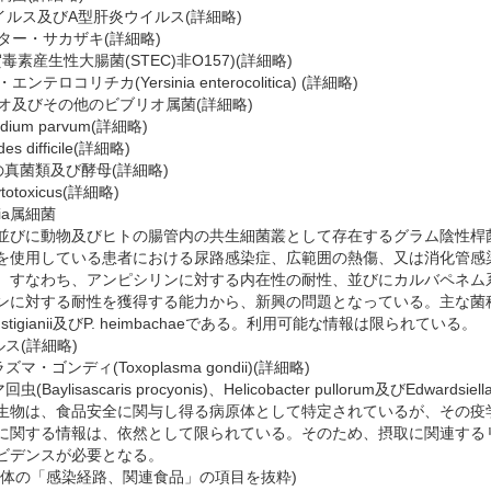
ウイルス及びA型肝炎ウイルス(詳細略)
クター・サカザキ(詳細略)
賀毒素産生性大腸菌(STEC)非O157)(詳細略)
ンテロコリチカ(Yersinia enterocolitica) (詳細略)
リオ及びその他のビブリオ属菌(詳細略)
oridium parvum(詳細略)
ides difficile(詳細略)
性の真菌類及び酵母(詳細略)
cytotoxicus(詳細略)
ncia属細菌
びに動物及びヒトの腸管内の共生細菌叢として存在するグラム陰性桿
を使用している患者における尿路感染症、広範囲の熱傷、又は消化管感
、すなわち、アンピシリンに対する内在性の耐性、並びにカルバペネム系
対する耐性を獲得する能力から、新興の問題となっている。主な菌種は、P. rettger
P. rustigianii及びP. heimbachaeである。利用可能な情報は限られている。
ルス(詳細略)
ズマ・ゴンディ(Toxoplasma gondii)(詳細略)
Baylisascaris procyonis)、Helicobacter pullorum及びEdwardsiella
物は、食品安全に関与し得る病原体として特定されているが、その疫学
に関する情報は、依然として限られている。そのため、摂取に関連する
ビデンスが必要となる。
原体の「感染経路、関連食品」の項目を抜粋)