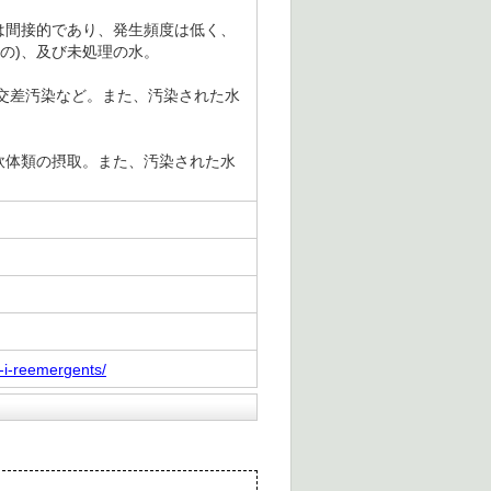
は間接的であり、発生頻度は低く、
の)、及び未処理の水。
交差汚染など。また、汚染された水
軟体類の摂取。また、汚染された水
s-i-reemergents/