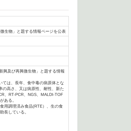
再興微生物」と題する情報ページを公表
ける新興及び再興微生物」と題する情報
いては、長年、食中毒の病原体とな
率の高さ、又は病原性、耐性、新た
-PCR、NGS、MALDI-TOF
とがある。
用調理済み食品(RTE）、生の食
を助長している。