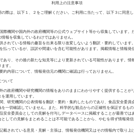
利用上の注意事項
用の際は、以下１、２をご理解ください。ご利用に当たって、以下３に同意し
る国際機関や国内外の政府機関等の公式ウェブサイト等から収集しています。
の情報を収集しているわけではありません。
提供されている情報の趣旨を出来る限り改変しないよう翻訳・要約しています
意を払っているが、誤訳や間違いを含む可能性があります。掲載情報と情報発
のであり、その後の新たな知見等により更新されている可能性があります。情報
ります。
び要約内容について、情報発信元の機関に確認は行っておりません。
について
海外の政府機関や研究機関の情報をありのままにわかりやすく提供することが
スを運用しています。
機関、研究機関の公表情報を翻訳・要約・集約したものであり、食品安全委員
偽を一切確認していません。また、科学的な観点からの正確性を保証するもの
食品安全委員会としての見解を付与しデータベースに掲載することが最善では
会としての見解をまとめることは不可能であることから、やむを得ず情報発信
に記載されている意見・見解・主張は、情報発信機関又はその情報内で取り上