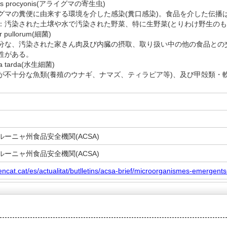
aris procyonis(アライグマの寄生虫)
マの糞便に由来する環境を介した感染(糞口感染)。食品を介した伝播
：汚染された土壌や水で汚染された野菜、特に生野菜(とりわけ野生のも
r pullorum(細菌)
な、汚染された家きん肉及び内臓の摂取、取り扱い中の他の食品との
性がある。
la tarda(水生細菌)
不十分な魚類(養殖のウナギ、ナマズ、ティラピア等)、及び甲殻類・
ーニャ州食品安全機関(ACSA)
ーニャ州食品安全機関(ACSA)
encat.cat/es/actualitat/butlletins/acsa-brief/microorganismes-emergent