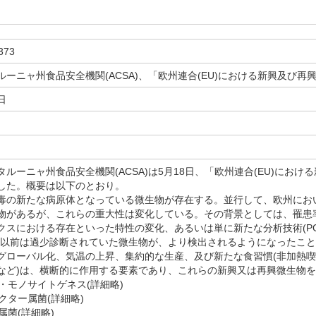
373
ルーニャ州食品安全機関(ACSA)、「欧州連合(EU)における新興及び
日
ルーニャ州食品安全機関(ACSA)は5月18日、「欧州連合(EU)にお
した。概要は以下のとおり。
の新たな病原体となっている微生物が存在する。並行して、欧州にお
物があるが、これらの重大性は変化している。その背景としては、罹患
スにおける存在といった特性の変化、あるいは単に新たな分析技術(PCR、RT
、以前は過少診断されていた微生物が、より検出されるようになったこ
ローバル化、気温の上昇、集約的な生産、及び新たな食習慣(非加熱喫食
など)は、横断的に作用する要素であり、これらの新興又は再興微生物
ア・モノサイトゲネス(詳細略)
バクター属菌(詳細略)
属菌(詳細略)