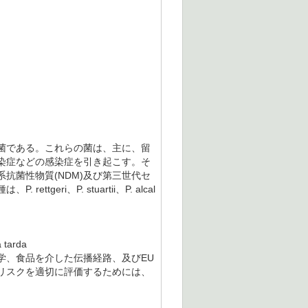
菌である。これらの菌は、主に、留
染症などの感染症を引き起こす。そ
抗菌性物質(NDM)及び第三世代セ
i、P. stuartii、P. alcal
 tarda
、食品を介した伝播経路、及びEU
リスクを適切に評価するためには、