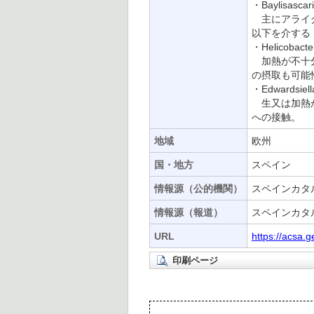
・Baylisasc
主にアライグ
以下を介する
・Helicobacte
加熱が不十分
の摂取も可能
・Edwardsiel
生又は加熱が
への接触。
地域
欧州
国・地方
スペイン
情報源（公的機関）
スペインカタル
情報源（報道）
スペインカタル
URL
https://acsa.g
印刷ページ