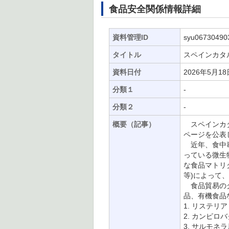
食品安全関係情報詳細
資料管理ID
syu06730490
タイトル
スペインカタ
資料日付
2026年5月18
分類１
-
分類２
-
概要（記事）
スペインカタ
ページを公表
近年、食中毒
っている微生
な食品マトリク
等)によって
食品貿易のグ
品、有機食品
1. リステリ
2. カンピロ
3. サルモネラ